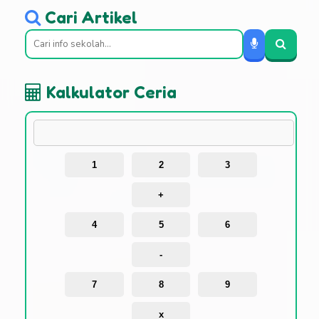
Cari Artikel
Kalkulator Ceria
1
2
3
+
4
5
6
-
7
8
9
x