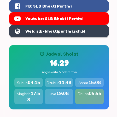
FB: SLB Bhakti Pertiwi
Youtube: SLB Bhakti Pertiwi
Web: slb-bhaktipertiwi.sch.id
Jadwal Sholat
16.29
Yogyakarta & Sekitarnya
04:15
11:48
15:08
Subuh
Dzuhur
Ashar
17:5
19:08
05:55
Maghrib
Isya
Dhuha
8