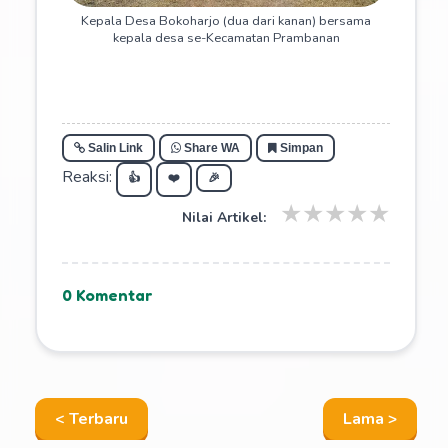
Kepala Desa Bokoharjo (dua dari kanan) bersama
kepala desa se-Kecamatan Prambanan
Salin Link
Share WA
Simpan
Reaksi:
👍
❤️
🎉
★
★
★
★
★
Nilai Artikel:
0 Komentar
< Terbaru
Lama >