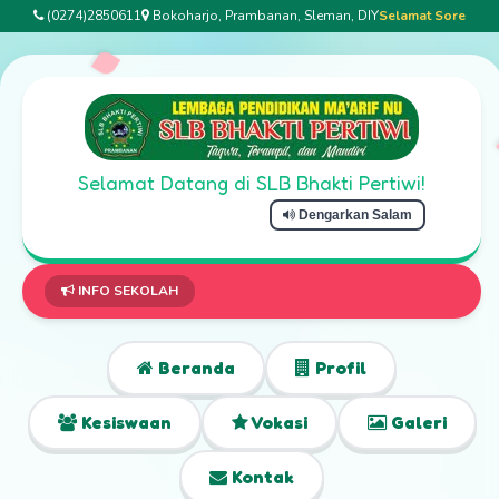
(0274)2850611
Bokoharjo, Prambanan, Sleman, DIY
Selamat Sore
Selamat Datang di SLB Bhakti Pertiwi!
Dengarkan Salam
Selamat Datang
INFO SEKOLAH
Beranda
Profil
Kesiswaan
Vokasi
Galeri
Kontak