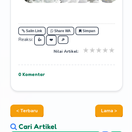
Salin Link
Share WA
Simpan
Reaksi:
👍
❤️
🎉
★
★
★
★
★
Nilai Artikel:
0 Komentar
< Terbaru
Lama >
Cari Artikel