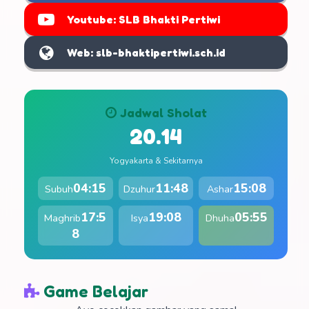
Youtube: SLB Bhakti Pertiwi
Web: slb-bhaktipertiwi.sch.id
Jadwal Sholat
20.14
Yogyakarta & Sekitarnya
04:15
11:48
15:08
Subuh
Dzuhur
Ashar
17:5
19:08
05:55
Maghrib
Isya
Dhuha
8
Game Belajar