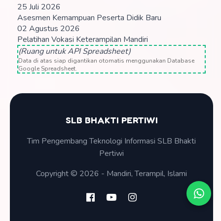
25 Juli 2026
Asesmen Kemampuan Peserta Didik Baru
02 Agustus 2026
Pelatihan Vokasi Keterampilan Mandiri
(Ruang untuk API Spreadsheet)
Data di atas siap digantikan otomatis menggunakan Database
Google Spreadsheet.
SLB BHAKTI PERTIWI
Tim Pengembang Teknologi Informasi SLB Bhakti
Pertiwi
Copyright © 2026 - Mandiri, Terampil, Islami