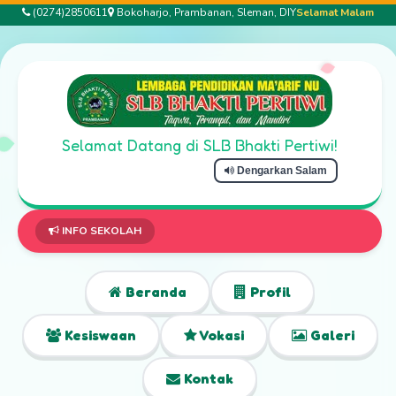
(0274)2850611
Bokoharjo, Prambanan, Sleman, DIY
Selamat Malam
Selamat Datang di SLB Bhakti Pertiwi!
Dengarkan Salam
Selama
INFO SEKOLAH
Beranda
Profil
Kesiswaan
Vokasi
Galeri
Kontak