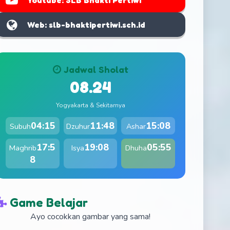
Youtube: SLB Bhakti Pertiwi
Web: slb-bhaktipertiwi.sch.id
Jadwal Sholat
08.24
Yogyakarta & Sekitarnya
04:15
11:48
15:08
Subuh
Dzuhur
Ashar
17:5
19:08
05:55
Maghrib
Isya
Dhuha
8
Game Belajar
Ayo cocokkan gambar yang sama!