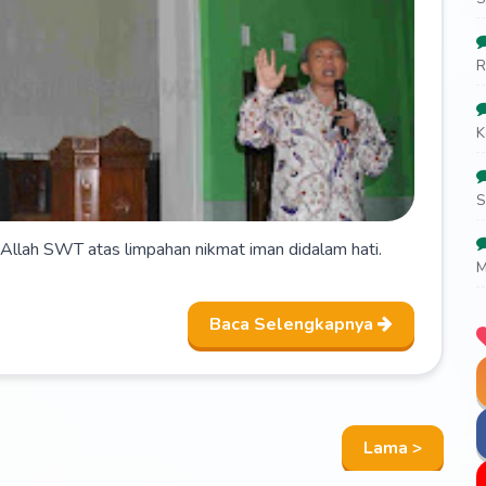
R
K
S
t Allah SWT atas limpahan nikmat iman didalam hati.
M
Baca Selengkapnya
Lama >