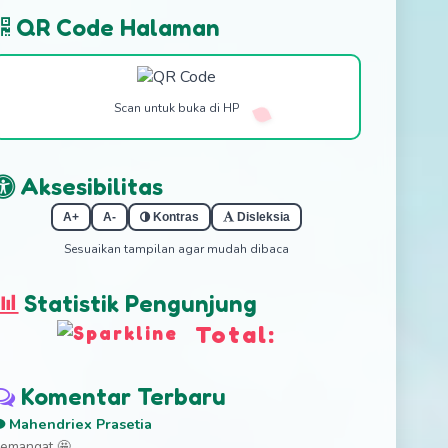
QR Code Halaman
Scan untuk buka di HP
Aksesibilitas
A+
A-
Kontras
Disleksia
Sesuaikan tampilan agar mudah dibaca
Statistik Pengunjung
Total:
Komentar Terbaru
Mahendriex Prasetia
emangat 🤩...