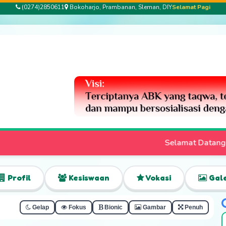
(0274)2850611
Bokoharjo, Prambanan, Sleman, DIY
Selamat Pagi
Selamat Datang di Website Resmi SLB Bhakti Pe
Profil
Kesiswaan
Vokasi
Gale
Gelap
Fokus
Bionic
Gambar
Penuh