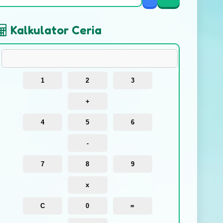
Kalkulator Ceria
1
2
3
+
4
5
6
-
7
8
9
x
C
0
=