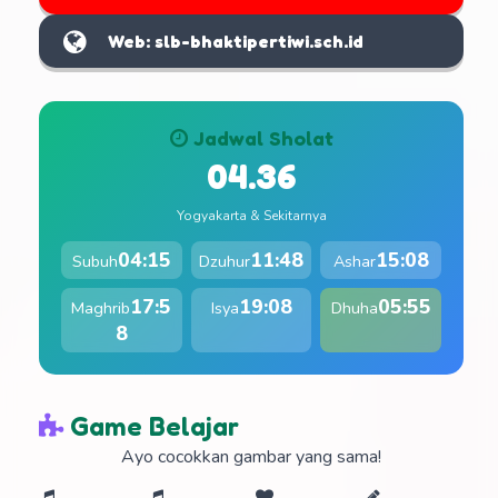
Web: slb-bhaktipertiwi.sch.id
Jadwal Sholat
04.36
Yogyakarta & Sekitarnya
04:15
11:48
15:08
Subuh
Dzuhur
Ashar
17:5
19:08
05:55
Maghrib
Isya
Dhuha
8
Game Belajar
Ayo cocokkan gambar yang sama!