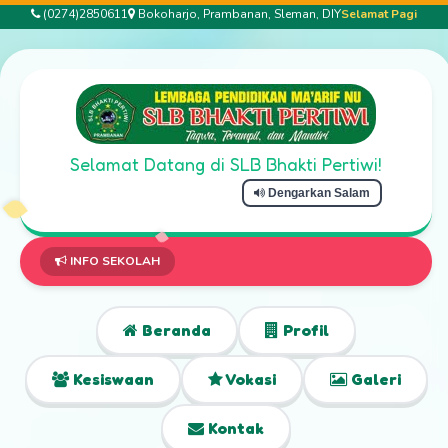
(0274)2850611
Bokoharjo, Prambanan, Sleman, DIY
Selamat Pagi
Selamat Datang di SLB Bhakti Pertiwi!
Dengarkan Salam
INFO SEKOLAH
Beranda
Profil
Kesiswaan
Vokasi
Galeri
Kontak