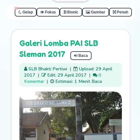
Gelap
Fokus
Bionic
Gambar
Penuh
Galeri Lomba PAI SLB
Sleman 2017
Baca
SLB Bhakti Pertiwi
|
Upload: 29 April
2017
|
Edit: 29 April 2017
|
0
Komentar
|
Estimasi: 1 Menit Baca