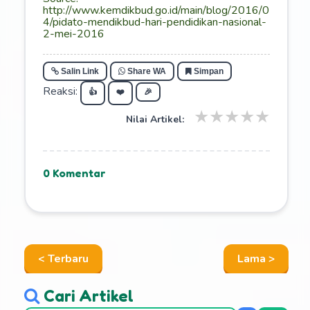
http://www.kemdikbud.go.id/main/blog/2016/0
4/pidato-mendikbud-hari-pendidikan-nasional-
2-mei-2016
Salin Link
Share WA
Simpan
Reaksi:
👍
❤️
🎉
★
★
★
★
★
Nilai Artikel:
0 Komentar
< Terbaru
Lama >
Cari Artikel