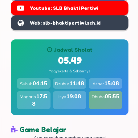
Youtube: SLB Bhakti Pertiwi
Web: slb-bhaktipertiwi.sch.id
Jadwal Sholat
05.49
Yogyakarta & Sekitarnya
04:15
11:48
15:08
Subuh
Dzuhur
Ashar
17:5
19:08
05:55
Maghrib
Isya
Dhuha
8
Game Belajar