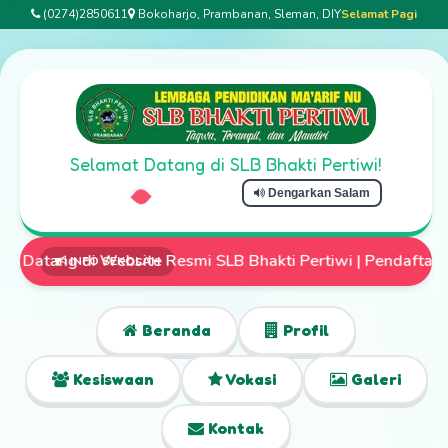
(0274)2850611
Bokoharjo, Prambanan, Sleman, DIY
Selamat Pagi
Selamat Datang di SLB Bhakti Pertiwi!
Dengarkan Salam
ite Resmi SLB Bhakti Pertiwi | Pendaftaran Siswa Baru Tela
INFO SEKOLAH
Beranda
Profil
Kesiswaan
Vokasi
Galeri
Kontak