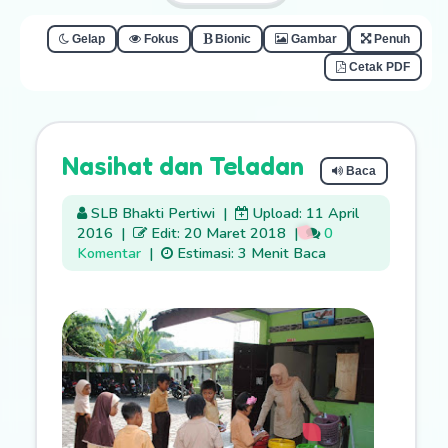
Gelap
Fokus
Bionic
Gambar
Penuh
Cetak PDF
Nasihat dan Teladan
Baca
SLB Bhakti Pertiwi
|
Upload: 11 April
2016
|
Edit: 20 Maret 2018
|
0
Komentar
|
Estimasi: 3 Menit Baca