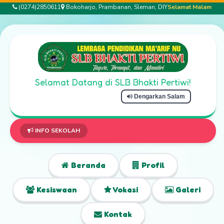
(0274)2850611
Bokoharjo, Prambanan, Sleman, DIY
Selamat Malam
Selamat Datang di SLB Bhakti Pertiwi!
Dengarkan Salam
INFO SEKOLAH
Beranda
Profil
Kesiswaan
Vokasi
Galeri
Kontak