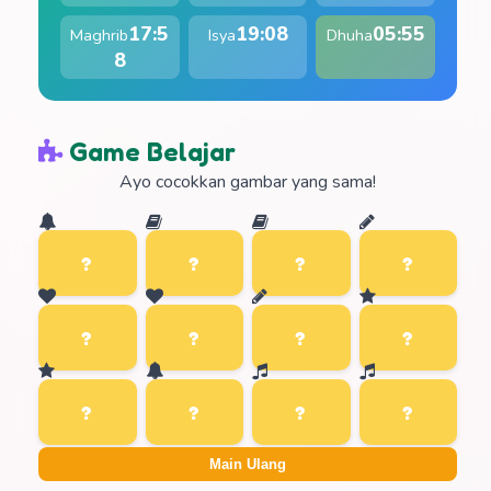
17:5
19:08
05:55
Maghrib
Isya
Dhuha
8
Game Belajar
Ayo cocokkan gambar yang sama!
Main Ulang