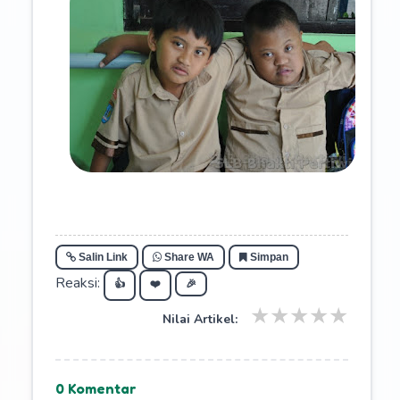
Salin Link
Share WA
Simpan
Reaksi:
👍
❤️
🎉
★
★
★
★
★
Nilai Artikel:
0 Komentar