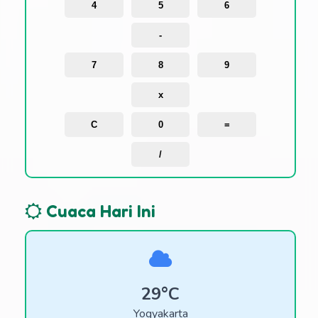
4
5
6
-
7
8
9
x
C
0
=
/
Cuaca Hari Ini
29°C
Yogyakarta