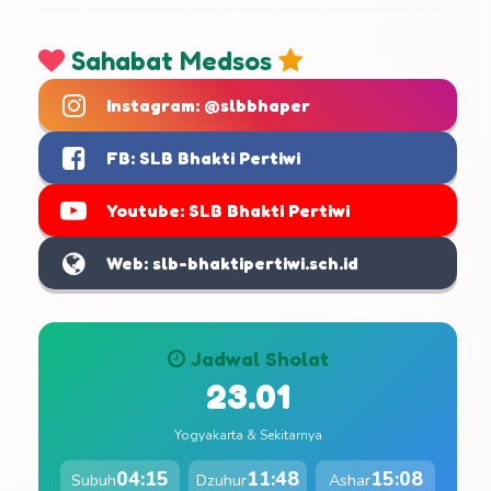
Sahabat Medsos
Instagram: @slbbhaper
FB: SLB Bhakti Pertiwi
Youtube: SLB Bhakti Pertiwi
Web: slb-bhaktipertiwi.sch.id
Jadwal Sholat
23.01
Yogyakarta & Sekitarnya
04:15
11:48
15:08
Subuh
Dzuhur
Ashar