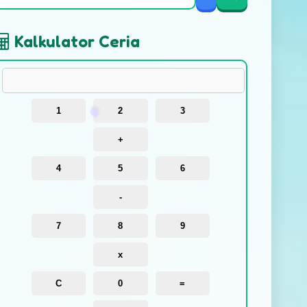
Kalkulator Ceria
1
2
3
+
4
5
6
-
7
8
9
x
C
0
=