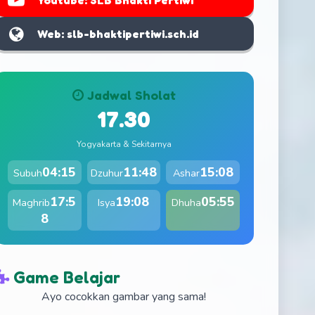
Youtube: SLB Bhakti Pertiwi
Web: slb-bhaktipertiwi.sch.id
Jadwal Sholat
17.30
Yogyakarta & Sekitarnya
04:15
11:48
15:08
Subuh
Dzuhur
Ashar
17:5
19:08
05:55
Maghrib
Isya
Dhuha
8
Game Belajar
Ayo cocokkan gambar yang sama!