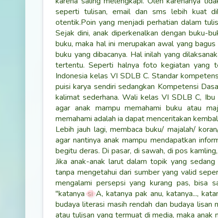
karena saling melengkapi. Oleh karenanya tidak
seperti tulisan, email dan sms lebih kuat di
otentik.
Poin yang menjadi perhatian dalam tuli
Sejak dini, anak diperkenalkan dengan buku-b
buku, maka hal ini merupakan awal yang bagus
buku yang dibacanya. Hal inilah yang dilaksanak
tertentu. Seperti halnya foto kegiatan yang t
Indonesia kelas VI SDLB C. Standar kompeten
puisi karya sendiri sedangkan Kompetensi Dasa
kalimat sederhana. Wali kelas VI SDLB C, Ibu
agar anak mampu memahami buku atau majala
memahami adalah ia dapat menceritakan kembali 
Lebih jauh lagi, membaca buku/ majalah/ koran/
agar nantinya anak mampu mendapatkan informas
begitu deras. Di pasar, di sawah, di pos kamling
Jika anak-anak larut dalam topik yang sedang 
tanpa mengetahui dari sumber yang valid sepert
mengalami persepsi yang kurang pas, bisa s
"katanya si A, katanya pak anu, katanya..., kat
budaya literasi masih rendah dan budaya lisan m
atau tulisan yang termuat di media, maka anak me