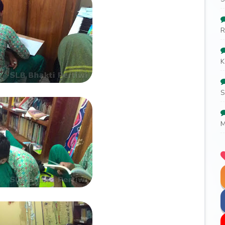
R
K
S
M