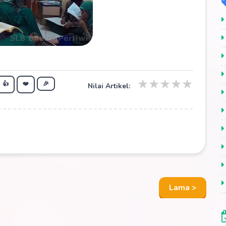
★
★
★
★
★
👍
❤️
🎉
Nilai Artikel:
Lama >