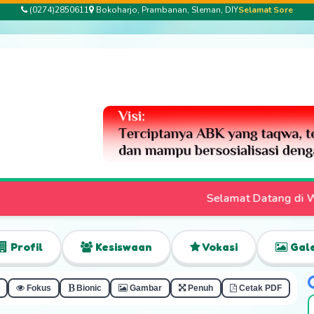
(0274)2850611
Bokoharjo, Prambanan, Sleman, DIY
Selamat Sore
Selamat Datang di Website Resmi SLB Bhakti Pertiwi | Pen
Profil
Kesiswaan
Vokasi
Gale
Fokus
Bionic
Gambar
Penuh
Cetak PDF