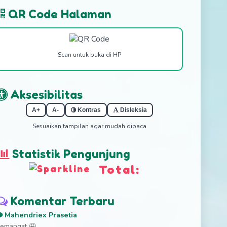
QR Code Halaman
Scan untuk buka di HP
Aksesibilitas
A+
A-
Kontras
Disleksia
Sesuaikan tampilan agar mudah dibaca
Statistik Pengunjung
Total:
Komentar Terbaru
Mahendriex Prasetia
emangat 🤩...