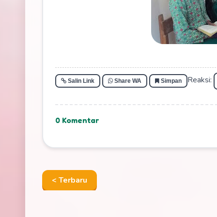
Reaksi:
Salin Link
Share WA
Simpan
0 Komentar
< Terbaru