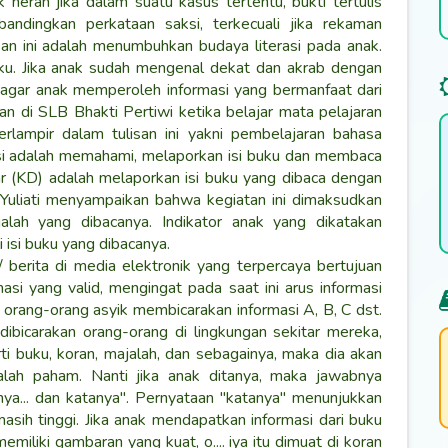
 heran jika dalam suatu kasus tertentu, bukti tertulis
bandingkan perkataan saksi, terkecuali jika rekaman
san ini adalah menumbuhkan budaya literasi pada anak.
uku. Jika anak sudah mengenal dekat dan akrab dengan
 agar anak memperoleh informasi yang bermanfaat dari
an di SLB Bhakti Pertiwi ketika belajar mata pelajaran
erlampir dalam tulisan ini yakni pembelajaran bahasa
si adalah memahami, melaporkan isi buku dan membaca
r (KD) adalah melaporkan isi buku yang dibaca dengan
 Yuliati menyampaikan bahwa kegiatan ini dimaksudkan
h yang dibacanya. Indikator anak yang dikatakan
isi buku yang dibacanya.
 berita di media elektronik yang terpercaya bertujuan
i yang valid, mengingat pada saat ini arus informasi
, orang-orang asyik membicarakan informasi A, B, C dst.
dibicarakan orang-orang di lingkungan sekitar mereka,
i buku, koran, majalah, dan sebagainya, maka dia akan
alah paham. Nanti jika anak ditanya, maka jawabnya
anya... dan katanya". Pernyataan "katanya" menunjukkan
asih tinggi. Jika anak mendapatkan informasi dari buku
miliki gambaran yang kuat, o.... iya itu dimuat di koran