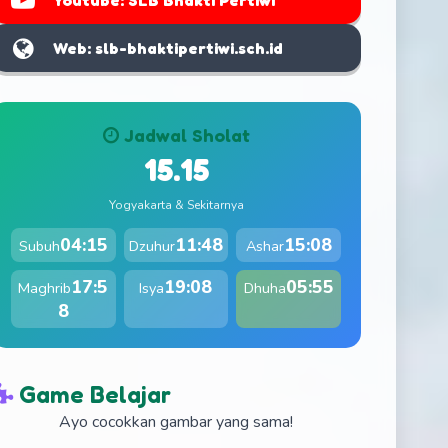
Youtube: SLB Bhakti Pertiwi
Web: slb-bhaktipertiwi.sch.id
Jadwal Sholat
15.16
Yogyakarta & Sekitarnya
04:15
11:48
15:08
Subuh
Dzuhur
Ashar
17:5
19:08
05:55
Maghrib
Isya
Dhuha
8
Game Belajar
Ayo cocokkan gambar yang sama!