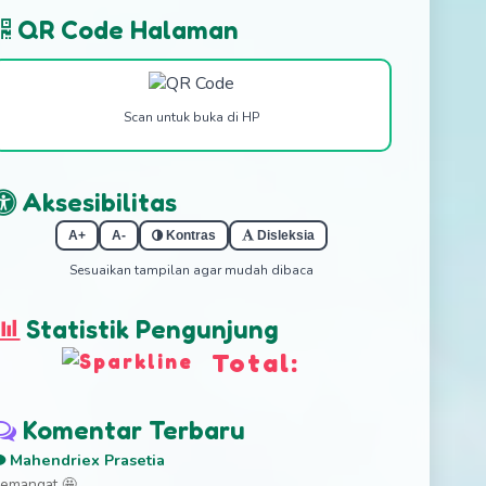
QR Code Halaman
Scan untuk buka di HP
Aksesibilitas
A+
A-
Kontras
Disleksia
Sesuaikan tampilan agar mudah dibaca
Statistik Pengunjung
Total:
Komentar Terbaru
Mahendriex Prasetia
emangat 🤩...