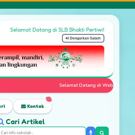
Selamat Datang di SLB Bhakti Pertiwi!
Dengarkan Salam
Selamat Datang di Website Resmi SLB Bhakti Pertiwi | Pen
ri
Kontak
Cari Artikel