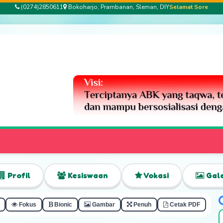
(0274)2850611
Bokoharjo, Prambanan, Sleman, DIY
Selamat Sore
Profil
Kesiswaan
Vokasi
Gale
Fokus
Bionic
Gambar
Penuh
Cetak PDF