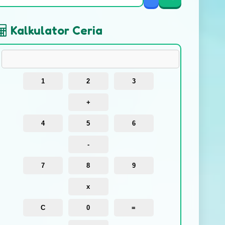
Kalkulator Ceria
1
2
3
+
4
5
6
-
7
8
9
x
C
0
=