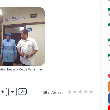
R
K
S
M
rtiwi beserta Ketua Pamsimas
★
★
★
★
★
👍
❤️
🎉
Nilai Artikel: