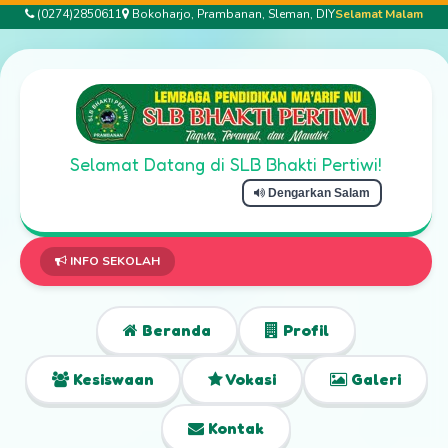
(0274)2850611
Bokoharjo, Prambanan, Sleman, DIY
Selamat Malam
Selamat Datang di SLB Bhakti Pertiwi!
Dengarkan Salam
INFO SEKOLAH
Beranda
Profil
Kesiswaan
Vokasi
Galeri
Kontak