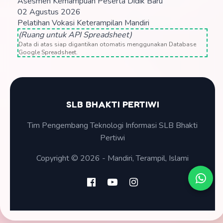
Asesmen Kemampuan Peserta Didik Baru
02 Agustus 2026
Pelatihan Vokasi Keterampilan Mandiri
(Ruang untuk API Spreadsheet)
Data di atas siap digantikan otomatis menggunakan Database
Google Spreadsheet.
SLB BHAKTI PERTIWI
Tim Pengembang Teknologi Informasi SLB Bhakti
Pertiwi
Copyright © 2026 - Mandiri, Terampil, Islami