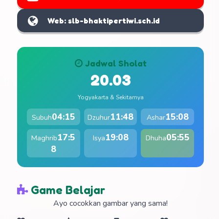
Web: slb-bhaktipertiwi.sch.id
Jadwal Sholat
20.03
Yogyakarta & Sekitarnya
04:15
11:48
15:08
Subuh
Dzuhur
Ashar
17:5
19:08
05:55
Maghrib
Isya
Dhuha
8
Game Belajar
Ayo cocokkan gambar yang sama!