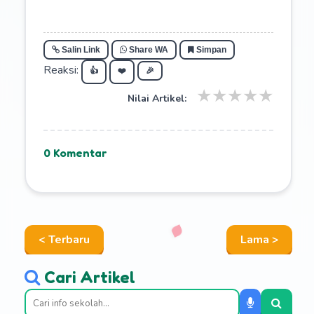
Salin Link
Share WA
Simpan
Reaksi:
👍
❤️
🎉
★
★
★
★
★
Nilai Artikel:
0 Komentar
< Terbaru
Lama >
Cari Artikel