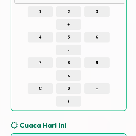
1
2
3
+
4
5
6
-
7
8
9
x
C
0
=
/
Cuaca Hari Ini