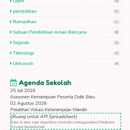
Opini
(8)
pendidikan
(5)
Ramadhan
(1)
Satuan Pendidikan Aman Bencana
(8)
Sejarah
(2)
Teknologi
(2)
Ukhuwah
(4)
Agenda Sekolah
25 Juli 2026
Asesmen Kemampuan Peserta Didik Baru
02 Agustus 2026
Pelatihan Vokasi Keterampilan Mandiri
(Ruang untuk API Spreadsheet)
Data di atas siap digantikan otomatis menggunakan Database
Google Spreadsheet.