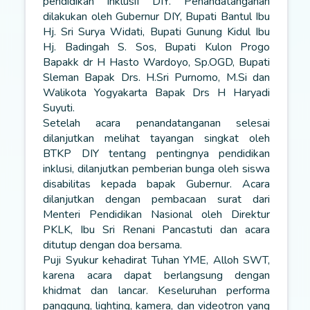
pendidikan inklusif DIY. Penandatanganan
dilakukan oleh Gubernur DIY, Bupati Bantul Ibu
Hj. Sri Surya Widati, Bupati Gunung Kidul Ibu
Hj. Badingah S. Sos, Bupati Kulon Progo
Bapakk dr H Hasto Wardoyo, Sp.OGD, Bupati
Sleman Bapak Drs. H.Sri Purnomo, M.Si dan
Walikota Yogyakarta Bapak Drs H Haryadi
Suyuti.
Setelah acara penandatanganan selesai
dilanjutkan melihat tayangan singkat oleh
BTKP DIY tentang pentingnya pendidikan
inklusi, dilanjutkan pemberian bunga oleh siswa
disabilitas kepada bapak Gubernur. Acara
dilanjutkan dengan pembacaan surat dari
Menteri Pendidikan Nasional oleh Direktur
PKLK, Ibu Sri Renani Pancastuti dan acara
ditutup dengan doa bersama.
Puji Syukur kehadirat Tuhan YME, Alloh SWT,
karena acara dapat berlangsung dengan
khidmat dan lancar. Keseluruhan performa
panggung, lighting, kamera, dan videotron yang