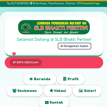
(0274)2850611
Bokoharjo, Prambanan, Sleman, DIY
Selamat Pagi
Selamat Datang di SLB Bhakti Pertiwi!
Dengarkan Salam
Selamat Da
INFO SEKOLAH
Beranda
Profil
Kesiswaan
Vokasi
Galeri
Kontak