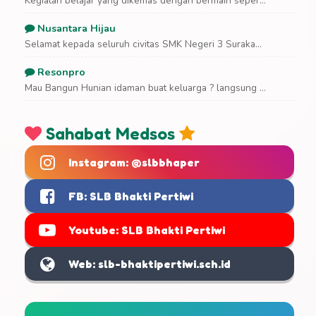
Kegiatan belajar yang dikemas dengan bermain seper...
Nusantara Hijau
Selamat kepada seluruh civitas SMK Negeri 3 Suraka...
Resonpro
Mau Bangun Hunian idaman buat keluarga ? langsung ...
Sahabat Medsos
Instagram: @slbbhaper
FB: SLB Bhakti Pertiwi
Youtube: SLB Bhakti Pertiwi
Web: slb-bhaktipertiwi.sch.id