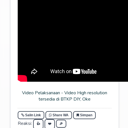
Video Pelaksanaan - Video High resolution
tersedia di BTKP DIY, Oke
Salin Link
Share WA
Simpan
Reaksi:
👍
❤️
🎉