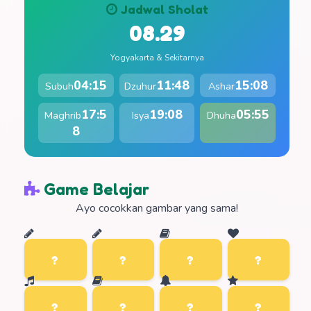
Jadwal Sholat
08.29
Yogyakarta & Sekitarnya
04:15
11:48
15:08
Subuh
Dzuhur
Ashar
17:5
19:08
05:55
Maghrib
Isya
Dhuha
8
Game Belajar
Ayo cocokkan gambar yang sama!