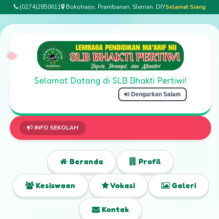
(0274)2850611
Bokoharjo, Prambanan, Sleman, DIY
Selamat Siang
Selamat Datang di SLB Bhakti Pertiwi!
Dengarkan Salam
S
INFO SEKOLAH
Beranda
Profil
Kesiswaan
Vokasi
Galeri
Kontak