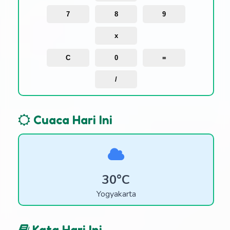
7
8
9
x
C
0
=
/
Cuaca Hari Ini
30°C
Yogyakarta
Kata Hari Ini