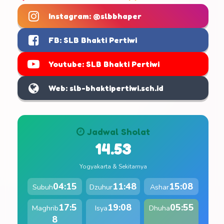
Instagram: @slbbhaper
FB: SLB Bhakti Pertiwi
Youtube: SLB Bhakti Pertiwi
Web: slb-bhaktipertiwi.sch.id
Jadwal Sholat
14.53
Yogyakarta & Sekitarnya
04:15
11:48
15:08
Subuh
Dzuhur
Ashar
17:5
19:08
05:55
Maghrib
Isya
Dhuha
8