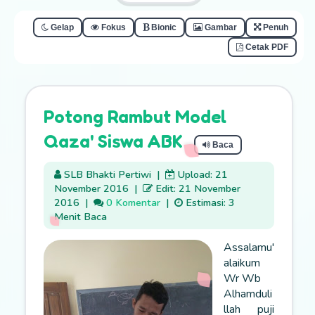
Gelap
Fokus
Bionic
Gambar
Penuh
Cetak PDF
Potong Rambut Model
Qaza' Siswa ABK
Baca
SLB Bhakti Pertiwi
|
Upload: 21
November 2016
|
Edit: 21 November
2016
|
0 Komentar
|
Estimasi: 3
Menit Baca
Assalamu'
alaikum
Wr Wb
Alhamduli
llah puji