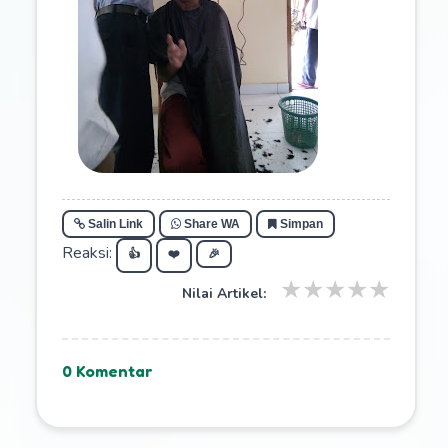
Salin Link
Share WA
Simpan
Reaksi:
👍
❤️
🎉
★
★
★
★
★
Nilai Artikel:
0 Komentar