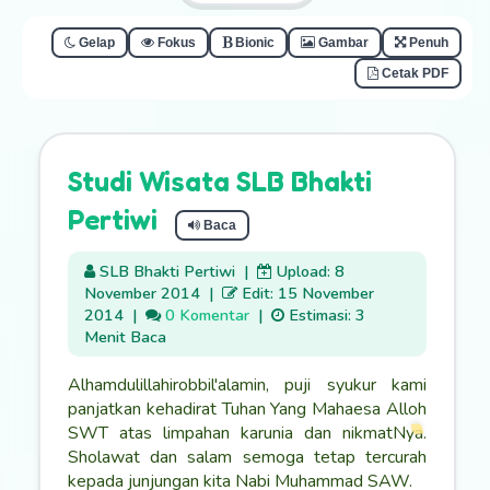
Gelap
Fokus
Bionic
Gambar
Penuh
Cetak PDF
Studi Wisata SLB Bhakti
Pertiwi
Baca
SLB Bhakti Pertiwi
|
Upload: 8
November 2014
|
Edit: 15 November
2014
|
0 Komentar
|
Estimasi: 3
Menit Baca
Alhamdulillahirobbil'alamin, puji syukur kami
panjatkan kehadirat Tuhan Yang Mahaesa Alloh
SWT atas limpahan karunia dan nikmatNya.
Sholawat dan salam semoga tetap tercurah
kepada junjungan kita Nabi Muhammad SAW.