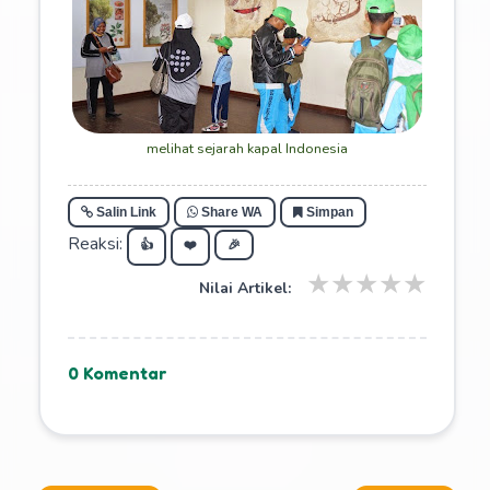
melihat sejarah kapal Indonesia
Salin Link
Share WA
Simpan
Reaksi:
👍
❤️
🎉
★
★
★
★
★
Nilai Artikel:
0 Komentar