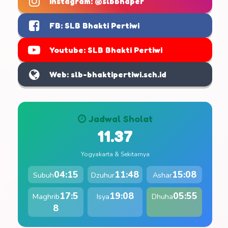
Instagram: @slbbhaper
FB: SLB Bhakti Pertiwi
Youtube: SLB Bhakti Pertiwi
Web: slb-bhaktipertiwi.sch.id
Jadwal Sholat
11.37
Yogyakarta & Sekitarnya
04:15
11:48
15:08
Subuh
Dzuhur
Ashar
17:5
19:08
05:55
Maghrib
Isya
Dhuha
8