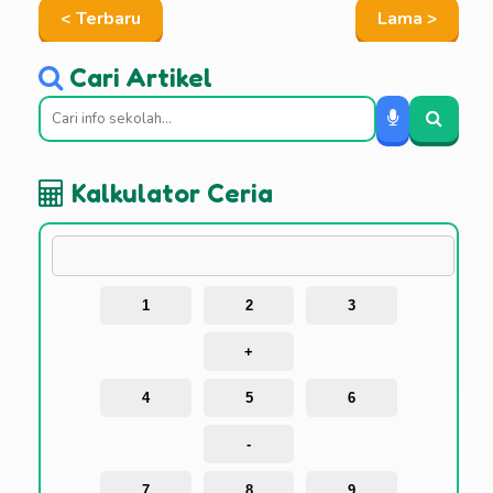
< Terbaru
Lama >
Cari Artikel
Kalkulator Ceria
1
2
3
+
4
5
6
-
7
8
9