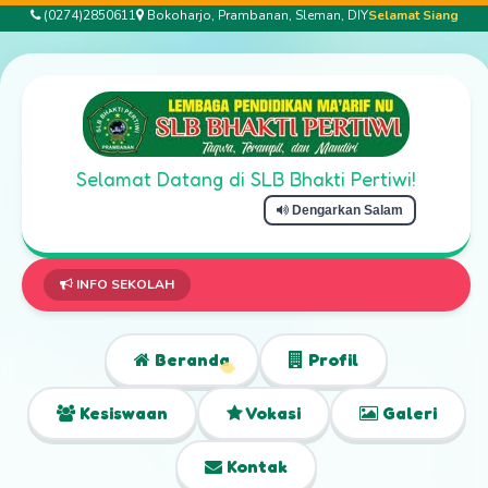
(0274)2850611
Bokoharjo, Prambanan, Sleman, DIY
Selamat Siang
Selamat Datang di SLB Bhakti Pertiwi!
Dengarkan Salam
Selamat Datang 
INFO SEKOLAH
Beranda
Profil
Kesiswaan
Vokasi
Galeri
Kontak