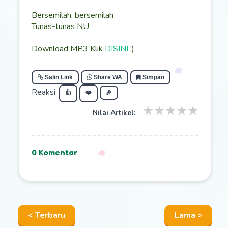
Bersemilah, bersemilah
Tunas-tunas NU
Download MP3 Klik
DISINI
:)
Salin Link
Share WA
Simpan
Reaksi:
👍
❤️
🎉
★
★
★
★
★
Nilai Artikel:
0 Komentar
< Terbaru
Lama >