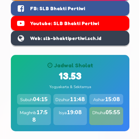
FB: SLB Bhakti Pertiwi
Youtube: SLB Bhakti Pertiwi
Web: slb-bhaktipertiwi.sch.id
Jadwal Sholat
13.53
Yogyakarta & Sekitarnya
04:15
11:48
15:08
Subuh
Dzuhur
Ashar
17:5
19:08
05:55
Maghrib
Isya
Dhuha
8