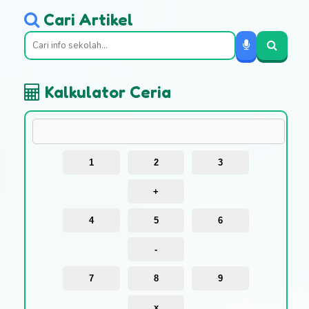
Cari Artikel
Kalkulator Ceria
1
2
3
+
4
5
6
-
7
8
9
x