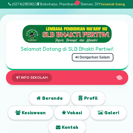
(0274)2850611
Bokoharjo, Prambanan, Sleman, DIY
Selamat Siang
Selamat Datang di SLB Bhakti Pertiwi!
Dengarkan Salam
INFO SEKOLAH
Beranda
Profil
Kesiswaan
Vokasi
Galeri
Kontak