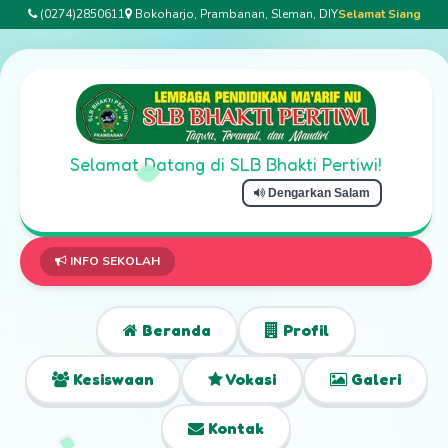
(0274)2850611
Bokoharjo, Prambanan, Sleman, DIY
Selamat Siang
Selamat Datang di SLB Bhakti Pertiwi!
Dengarkan Salam
Selamat D
INFO SEKOLAH
Beranda
Profil
Kesiswaan
Vokasi
Galeri
Kontak