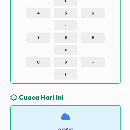
+
4
5
6
-
7
8
9
x
C
0
=
/
Cuaca Hari Ini