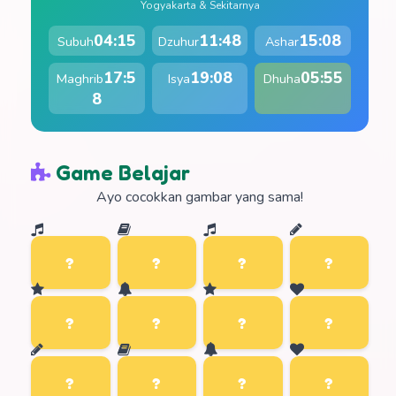
Yogyakarta & Sekitarnya
04:15
11:48
15:08
Subuh
Dzuhur
Ashar
17:5
19:08
05:55
Maghrib
Isya
Dhuha
8
Game Belajar
Ayo cocokkan gambar yang sama!