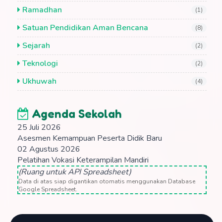
Ramadhan
(1)
Satuan Pendidikan Aman Bencana
(8)
Sejarah
(2)
Teknologi
(2)
Ukhuwah
(4)
Agenda Sekolah
25 Juli 2026
Asesmen Kemampuan Peserta Didik Baru
02 Agustus 2026
Pelatihan Vokasi Keterampilan Mandiri
(Ruang untuk API Spreadsheet)
Data di atas siap digantikan otomatis menggunakan Database
Google Spreadsheet.