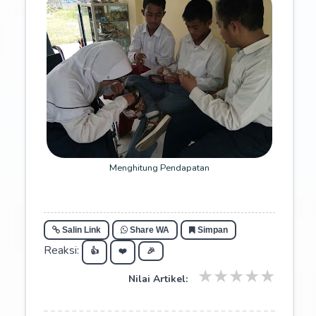
Menghitung Pendapatan
Salin Link
Share WA
Simpan
Reaksi:
👍
❤️
🎉
★
★
★
★
★
Nilai Artikel: