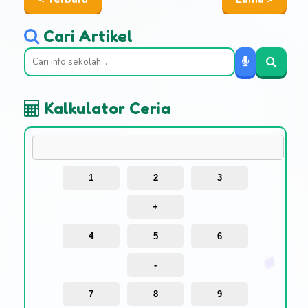
Cari Artikel
Kalkulator Ceria
1
2
3
+
4
5
6
-
7
8
9