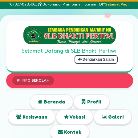
(0274)2850611
Bokoharjo, Prambanan, Sleman, DIY
Selamat Pagi
Selamat Datang di SLB Bhakti Pertiwi!
Dengarkan Salam
INFO SEKOLAH
Beranda
Profil
Kesiswaan
Vokasi
Galeri
Kontak