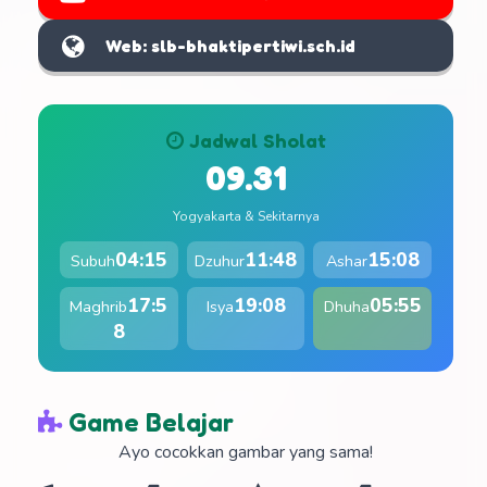
Web: slb-bhaktipertiwi.sch.id
Jadwal Sholat
09.31
Yogyakarta & Sekitarnya
04:15
11:48
15:08
Subuh
Dzuhur
Ashar
17:5
19:08
05:55
Maghrib
Isya
Dhuha
8
Game Belajar
Ayo cocokkan gambar yang sama!