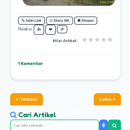
Salin Link
Share WA
Simpan
Reaksi:
👍
❤️
🎉
★
★
★
★
★
Nilai Artikel:
1 Komentar
< Terbaru
Lama >
Cari Artikel