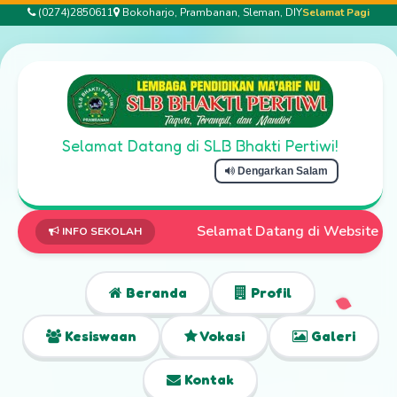
(0274)2850611
Bokoharjo, Prambanan, Sleman, DIY
Selamat Pagi
Selamat Datang di SLB Bhakti Pertiwi!
Dengarkan Salam
Selamat Datang di Website Resmi SLB Bhakti
INFO SEKOLAH
Beranda
Profil
Kesiswaan
Vokasi
Galeri
Kontak