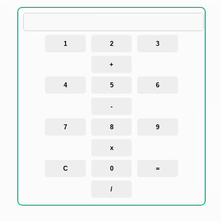
1
2
3
+
4
5
6
-
7
8
9
x
C
0
=
/