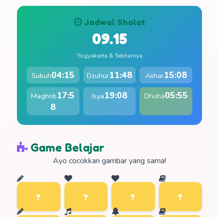
Jadwal Sholat
09.15
Yogyakarta & Sekitarnya
04:15
11:48
15:08
Subuh
Dzuhur
Ashar
17:5
19:08
05:55
Maghrib
Isya
Dhuha
8
Game Belajar
Ayo cocokkan gambar yang sama!