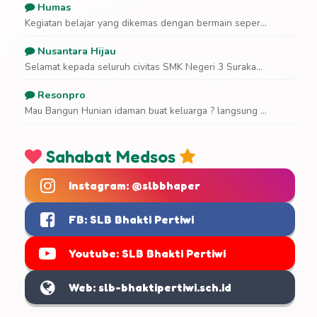
Humas
Kegiatan belajar yang dikemas dengan bermain seper...
Nusantara Hijau
Selamat kepada seluruh civitas SMK Negeri 3 Suraka...
Resonpro
Mau Bangun Hunian idaman buat keluarga ? langsung ...
Sahabat Medsos
Instagram: @slbbhaper
FB: SLB Bhakti Pertiwi
Youtube: SLB Bhakti Pertiwi
Web: slb-bhaktipertiwi.sch.id