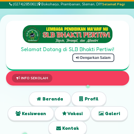
(0274)2850611
Bokoharjo, Prambanan, Sleman, DIY
Selamat Pagi
Selamat Datang di SLB Bhakti Pertiwi!
Dengarkan Salam
Selama
INFO SEKOLAH
Beranda
Profil
Kesiswaan
Vokasi
Galeri
Kontak