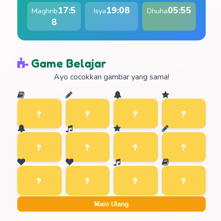
17:5
19:08
05:55
Maghrib
Isya
Dhuha
8
Game Belajar
Ayo cocokkan gambar yang sama!
Main Ulang