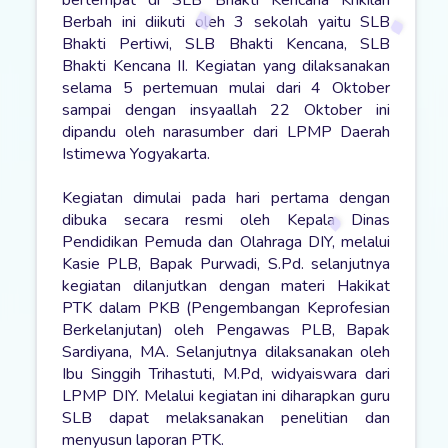
bertempat di SLB Bhakti Kencana Krikilan
Berbah ini diikuti oleh 3 sekolah yaitu SLB
Bhakti Pertiwi, SLB Bhakti Kencana, SLB
Bhakti Kencana II. Kegiatan yang dilaksanakan
selama 5 pertemuan mulai dari 4 Oktober
sampai dengan insyaallah 22 Oktober ini
dipandu oleh narasumber dari LPMP Daerah
Istimewa Yogyakarta.
Kegiatan dimulai pada hari pertama dengan
dibuka secara resmi oleh Kepala Dinas
Pendidikan Pemuda dan Olahraga DIY, melalui
Kasie PLB, Bapak Purwadi, S.Pd. selanjutnya
kegiatan dilanjutkan dengan materi Hakikat
PTK dalam PKB (Pengembangan Keprofesian
Berkelanjutan) oleh Pengawas PLB, Bapak
Sardiyana, MA. Selanjutnya dilaksanakan oleh
Ibu Singgih Trihastuti, M.Pd, widyaiswara dari
LPMP DIY. Melalui kegiatan ini diharapkan guru
SLB dapat melaksanakan penelitian dan
menyusun laporan PTK.