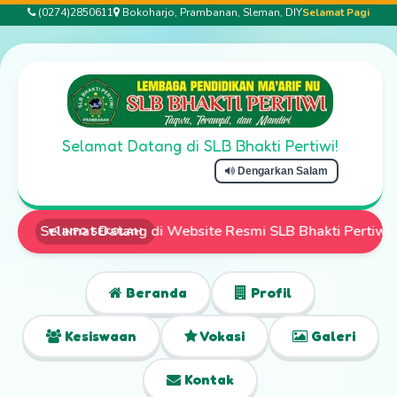
(0274)2850611
Bokoharjo, Prambanan, Sleman, DIY
Selamat Pagi
Selamat Datang di SLB Bhakti Pertiwi!
Dengarkan Salam
ebsite Resmi SLB Bhakti Pertiwi | Pendaftaran Siswa Baru T
INFO SEKOLAH
Beranda
Profil
Kesiswaan
Vokasi
Galeri
Kontak