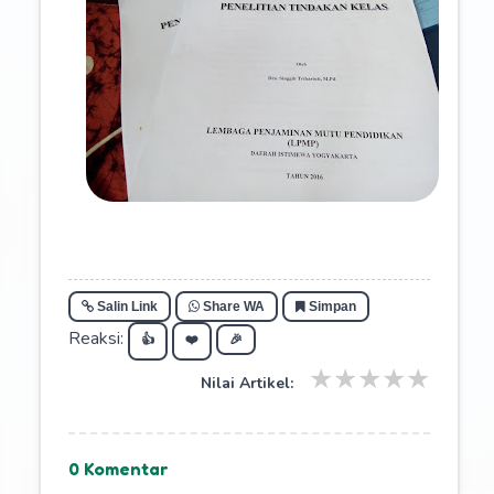
Salin Link
Share WA
Simpan
Reaksi:
👍
❤️
🎉
★
★
★
★
★
Nilai Artikel:
0 Komentar