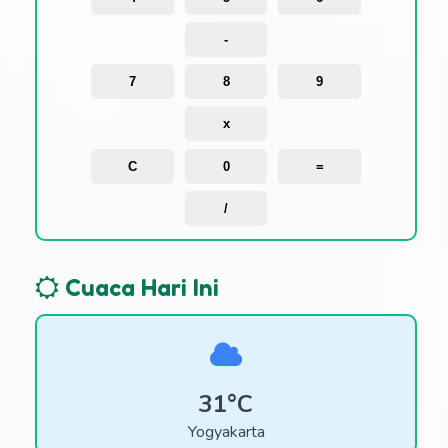
-
7
8
9
x
C
0
=
/
Cuaca Hari Ini
31°C
Yogyakarta