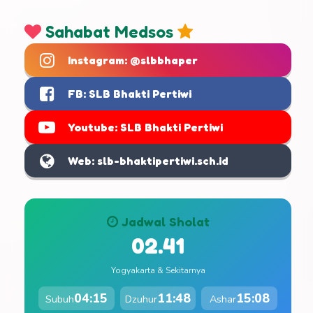
Sahabat Medsos
Instagram: @slbbhaper
FB: SLB Bhakti Pertiwi
Youtube: SLB Bhakti Pertiwi
Web: slb-bhaktipertiwi.sch.id
Jadwal Sholat
02.41
Yogyakarta & Sekitarnya
04:15
11:48
15:08
Subuh
Dzuhur
Ashar