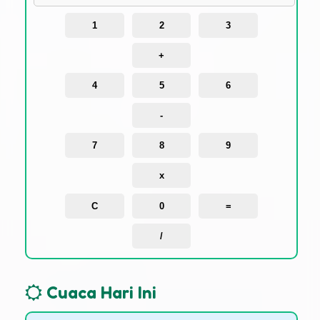
1
2
3
+
4
5
6
-
7
8
9
x
C
0
=
/
Cuaca Hari Ini