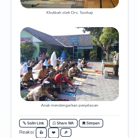
Khutbah oleh Drs. Sonhaji
Anak mendengarkan penjelasan
Salin Link
Share WA
Simpan
Reaksi:
👍
❤️
🎉