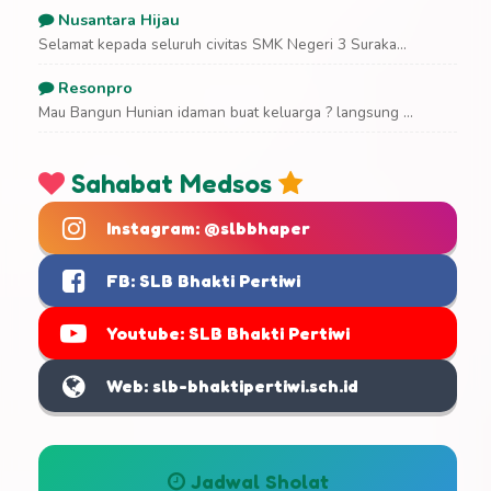
Nusantara Hijau
Selamat kepada seluruh civitas SMK Negeri 3 Suraka...
Resonpro
Mau Bangun Hunian idaman buat keluarga ? langsung ...
Sahabat Medsos
Instagram: @slbbhaper
FB: SLB Bhakti Pertiwi
Youtube: SLB Bhakti Pertiwi
Web: slb-bhaktipertiwi.sch.id
Jadwal Sholat