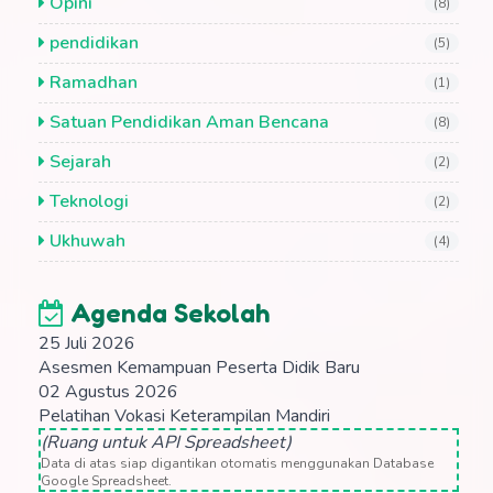
Opini
(8)
pendidikan
(5)
Ramadhan
(1)
Satuan Pendidikan Aman Bencana
(8)
Sejarah
(2)
Teknologi
(2)
Ukhuwah
(4)
Agenda Sekolah
25 Juli 2026
Asesmen Kemampuan Peserta Didik Baru
02 Agustus 2026
Pelatihan Vokasi Keterampilan Mandiri
(Ruang untuk API Spreadsheet)
Data di atas siap digantikan otomatis menggunakan Database
Google Spreadsheet.