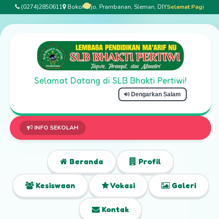
(0274)2850611
Bokoharjo, Prambanan, Sleman, DIY
Selamat Pagi
Selamat Datang di SLB Bhakti Pertiwi!
Dengarkan Salam
INFO SEKOLAH
Beranda
Profil
Kesiswaan
Vokasi
Galeri
Kontak