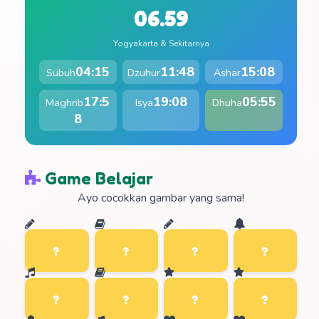
06.59
Yogyakarta & Sekitarnya
04:15
11:48
15:08
Subuh
Dzuhur
Ashar
17:5
19:08
05:55
Maghrib
Isya
Dhuha
8
Game Belajar
Ayo cocokkan gambar yang sama!