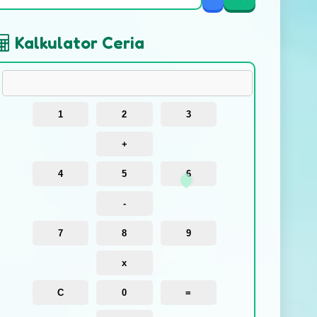
Kalkulator Ceria
1
2
3
+
4
5
6
-
7
8
9
x
C
0
=