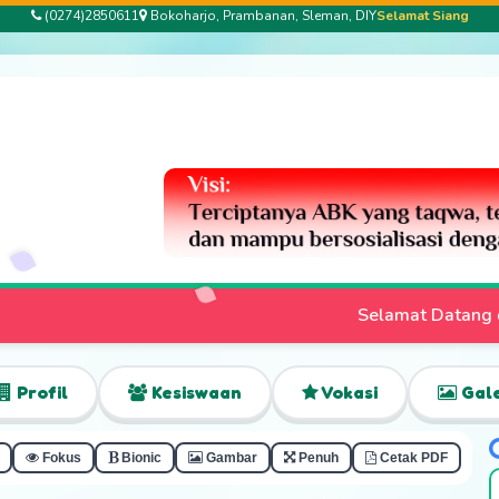
(0274)2850611
Bokoharjo, Prambanan, Sleman, DIY
Selamat Siang
Selamat Datang di Website Resmi SLB Bha
Profil
Kesiswaan
Vokasi
Gale
Fokus
Bionic
Gambar
Penuh
Cetak PDF