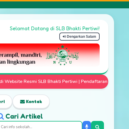
Selamat Datang di SLB Bhakti Pertiwi!
Dengarkan Salam
kti Pertiwi | Pendaftaran Siswa Baru Telah Dibuka | Mari W
ri
Kontak
Cari Artikel