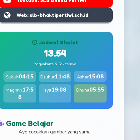
Youtube: SLB Bhakti Pertiwi
Web: slb-bhaktipertiwi.sch.id
Jadwal Sholat
13.54
Yogyakarta & Sekitarnya
04:15
11:48
15:08
Subuh
Dzuhur
Ashar
17:5
19:08
05:55
Maghrib
Isya
Dhuha
8
Game Belajar
Ayo cocokkan gambar yang sama!