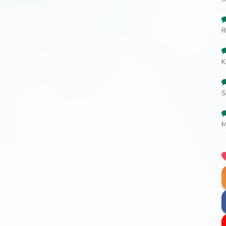
R
K
S
M