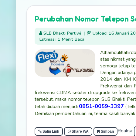
Perubahan Nomor Telepon S
SLB Bhakti Pertiwi
|
Upload: 16 Januari 2
Estimasi: 1 Menit Baca
Alhamdulillahiro
atas nikmat yang
semoga tetap te
Dengan adanya 
2014 dan KM K
Frekwensi dan 
frekwensi CDMA seluler di upgrade ke frekwen
tersebut, maka nomor telepon SLB Bhakti Pert
0851-0059-3397
telah diubah menjadi
(Telk
Demikian pemberitahuan ini, terima kasih banyak
Reaksi:
Salin Link
Share WA
Simpan