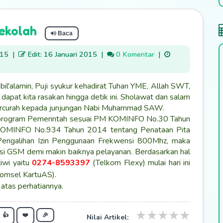
ekolah
Baca
015
|
Edit: 16 Januari 2015
|
0 Komentar
|
bbil'alamin, Puji syukur kehadirat Tuhan YME, Allah SWT,
 dapat kita rasakan hingga detik ini. Sholawat dan salam
rcurah kepada junjungan Nabi Muhammad SAW.
program Pemerintah sesuai PM KOMINFO No.30 Tahun
OMINFO No.934 Tahun 2014 tentang Penataan Pita
Pengalihan Izin Penggunaan Frekwensi 800Mhz, maka
si GSM demi makin baiknya pelayanan. Berdasarkan hal
iwi yaitu
0274-8593397
(Telkom Flexy) mulai hari ini
omsel KartuAS).
 atas perhatiannya.
★
★
★
★
★
👍
❤️
🎉
Nilai Artikel: