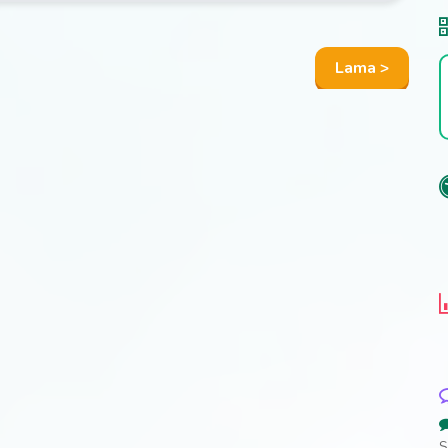
Lama >
S