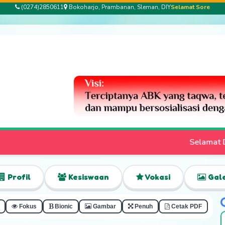
(0274)2850611
Bokoharjo, Prambanan, Sleman, DIY
Selamat Sore
Selamat Datang di Website Resmi SLB
Profil
Kesiswaan
Vokasi
Gale
Fokus
Bionic
Gambar
Penuh
Cetak PDF