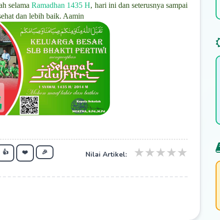
dah selama
Ramadhan 1435 H
, hari ini dan seterusnya sampai
ehat dan lebih baik. Aamin
★
★
★
★
★
👍
❤️
🎉
Nilai Artikel: