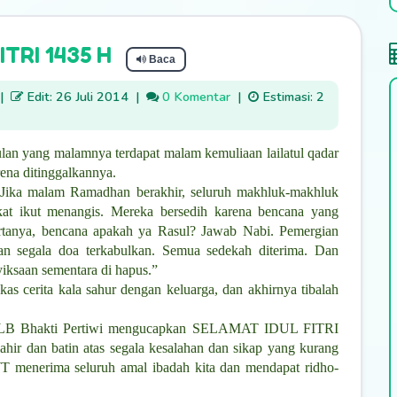
TRI 1435 H
Baca
|
Edit: 26 Juli 2014
|
0 Komentar
|
Estimasi: 2
lan yang malamnya terdapat malam kemuliaan lailatul qadar
rena ditinggalkannya.
 “Jika malam Ramadhan berakhir, seluruh makhluk-makhluk
ikat ikut menangis. Mereka bersedih karena bencana yang
anya, bencana apakah ya Rasul? Jawab Nabi. Pemergian
 segala doa terkabulkan. Semua sedekah diterima. Dan
iksaan sementara di hapus.”
as cerita kala sahur dengan keluarga, dan akhirnya tibalah
sar SLB Bhakti Pertiwi mengucapkan SELAMAT IDUL FITRI
ir dan batin atas segala kesalahan dan sikap yang kurang
menerima seluruh amal ibadah kita dan mendapat ridho-