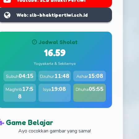
Youtube: SLB Bhakti Pertiwi
Web: slb-bhaktipertiwi.sch.id
Jadwal Sholat
16.59
Yogyakarta & Sekitarnya
04:15
11:48
15:08
Subuh
Dzuhur
Ashar
17:5
19:08
05:55
Maghrib
Isya
Dhuha
8
Game Belajar
Ayo cocokkan gambar yang sama!