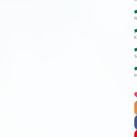
R
K
S
M