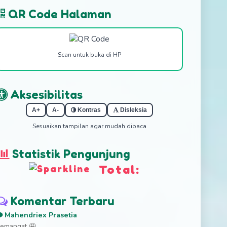
QR Code Halaman
Scan untuk buka di HP
Aksesibilitas
A+
A-
Kontras
Disleksia
Sesuaikan tampilan agar mudah dibaca
Statistik Pengunjung
Total:
Komentar Terbaru
Mahendriex Prasetia
emangat 🤩...