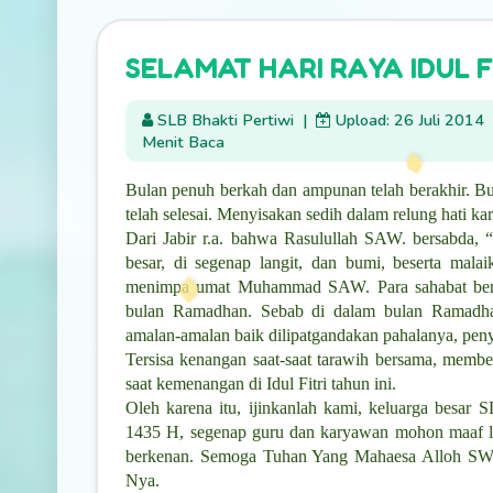
SELAMAT HARI RAYA IDUL FI
SLB Bhakti Pertiwi
|
Upload: 26 Juli 2014
Menit Baca
Bulan penuh berkah dan ampunan telah berakhir. Bu
telah selesai. Menyisakan sedih dalam relung hati ka
Dari Jabir r.a. bahwa Rasulullah SAW. bersabda,
besar, di segenap langit, dan bumi, beserta mala
menimpa umat Muhammad SAW. Para sahabat bert
bulan Ramadhan. Sebab di dalam bulan Ramadhan
amalan-amalan baik dilipatgandakan pahalanya, peny
Tersisa kenangan saat-saat tarawih bersama, membek
saat kemenangan di Idul Fitri tahun ini.
Oleh karena itu, ijinkanlah kami, keluarga be
1435 H, segenap guru dan karyawan mohon maaf lah
berkenan. Semoga Tuhan Yang Mahaesa Alloh SWT 
Nya.