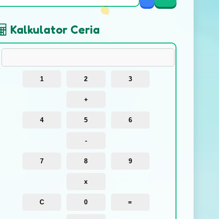
Kalkulator Ceria
1
2
3
+
4
5
6
-
7
8
9
x
C
0
=