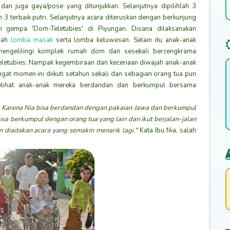
dan juga gaya/pose yang ditunjukkan. Selanjutnya dipilihlah 3
n 3 terbaik putri. Selanjutnya acara diteruskan dengan berkunjung
 gempa 'Dom-Teletubies' di Piyungan. Disana dilaksanakan
iah
lomba masak
serta lomba keluwesan. Selain itu anak-anak
 mengelilingi komplek rumah dom dan sesekali bercengkrama
letubies. Nampak kegembiraan dan keceriaan diwajah anak-anak
ngat momen ini diikuti setahun sekali dan sebagian orang tua pun
elihat anak-anak mereka berdandan dan berkumpul bersama
. Karena Nia bisa berdandan dengan pakaian Jawa dan berkumpul
a berkumpul dengan orang tua yang lain dan ikut berjalan-jalan
un diadakan acara yang semakin menarik lagi."
Kata Ibu Nia, salah