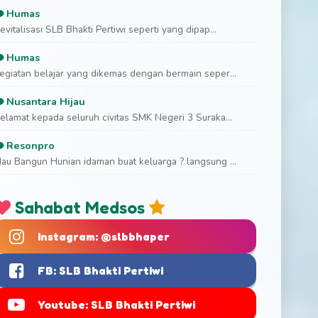
Humas
evitalisasi SLB Bhakti Pertiwi seperti yang dipap...
Humas
egiatan belajar yang dikemas dengan bermain seper...
Nusantara Hijau
elamat kepada seluruh civitas SMK Negeri 3 Suraka...
Resonpro
au Bangun Hunian idaman buat keluarga ? langsung ...
Sahabat Medsos
Instagram: @slbbhaper
FB: SLB Bhakti Pertiwi
Youtube: SLB Bhakti Pertiwi