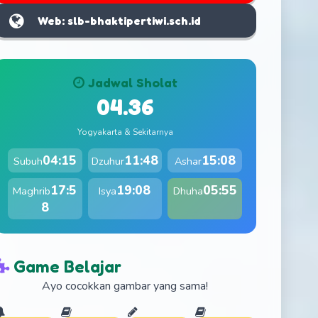
Web: slb-bhaktipertiwi.sch.id
Jadwal Sholat
04.36
Yogyakarta & Sekitarnya
04:15
11:48
15:08
Subuh
Dzuhur
Ashar
17:5
19:08
05:55
Maghrib
Isya
Dhuha
8
Game Belajar
Ayo cocokkan gambar yang sama!