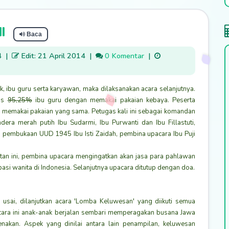
I
Baca
4
|
Edit: 21 April 2014
|
0 Komentar
|
, ibu guru serta karyawan, maka dilaksanakan acara selanjutnya.
gas
95,25%
ibu guru dengan memakai pakaian kebaya. Peserta
ga memakai pakaian yang sama. Petugas kali ini sebagai komandan
era merah putih Ibu Sudarmi, Ibu Purwanti dan Ibu Fillastuti,
 pembukaan UUD 1945 Ibu Isti Zaidah, pembina upacara Ibu Puji
an ini, pembina upacara mengingatkan akan jasa para pahlawan
asi wanita di Indonesia. Selanjutnya upacara ditutup dengan doa.
 usai, dilanjutkan acara 'Lomba Keluwesan' yang diikuti semua
cara ini anak-anak berjalan sembari memperagakan busana Jawa
nakan. Aspek yang dinilai antara lain penampilan, keluwesan