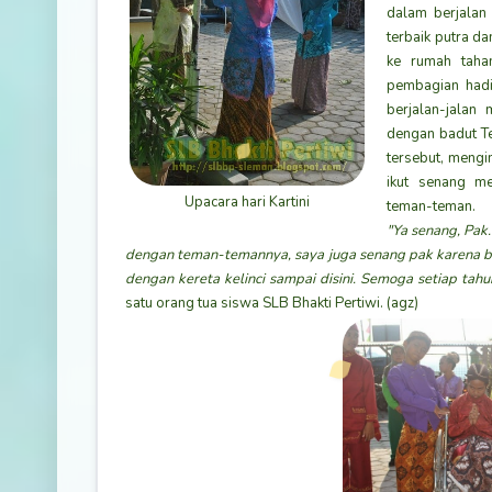
dalam berjalan 
terbaik putra da
ke rumah tahan
pembagian had
berjalan-jalan
dengan badut Te
tersebut, mengi
ikut senang m
Upacara hari Kartini
teman-teman.
"Ya senang, Pak
dengan teman-temannya, saya juga senang pak karena bis
dengan kereta kelinci sampai disini. Semoga setiap tah
satu orang tua siswa SLB Bhakti Pertiwi. (agz)