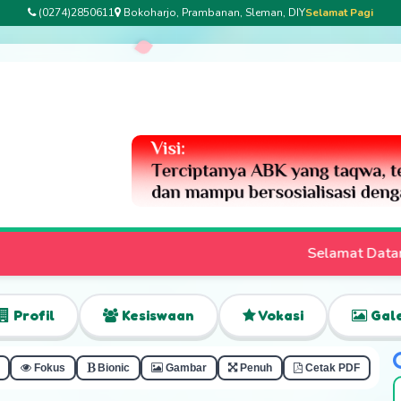
(0274)2850611
Bokoharjo, Prambanan, Sleman, DIY
Selamat Pagi
Selamat Datang di Website Resmi SLB Bhakti Per
Profil
Kesiswaan
Vokasi
Gale
Fokus
Bionic
Gambar
Penuh
Cetak PDF