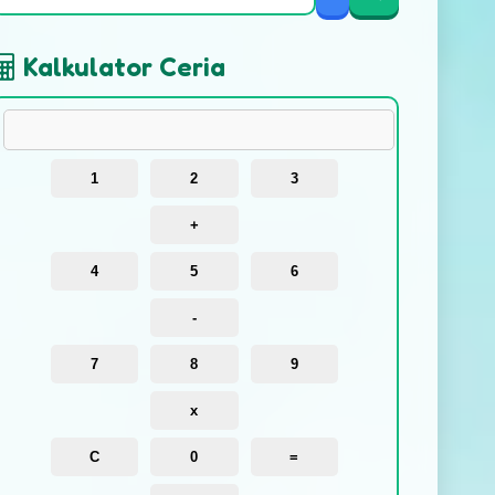
Kalkulator Ceria
1
2
3
+
4
5
6
-
7
8
9
x
C
0
=