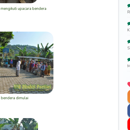
 mengikuti upacara bendera
R
K
S
M
 bendera dimulai