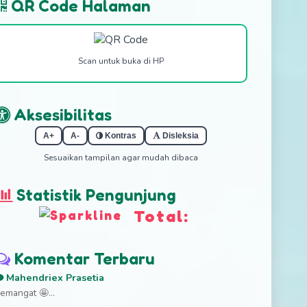
QR Code Halaman
Scan untuk buka di HP
Aksesibilitas
A+
A-
Kontras
Disleksia
Sesuaikan tampilan agar mudah dibaca
Statistik Pengunjung
Total:
Komentar Terbaru
Mahendriex Prasetia
emangat 🤩...