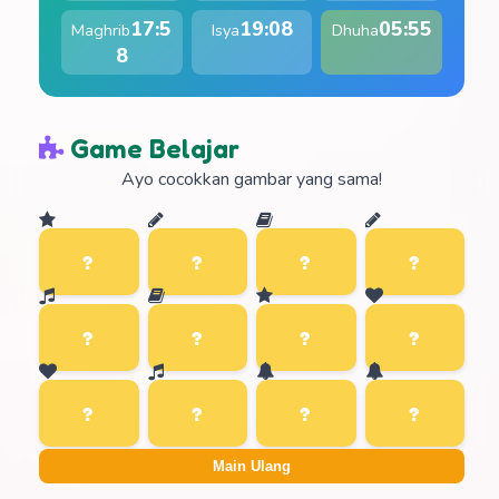
17:5
19:08
05:55
Maghrib
Isya
Dhuha
8
Game Belajar
Ayo cocokkan gambar yang sama!
Main Ulang