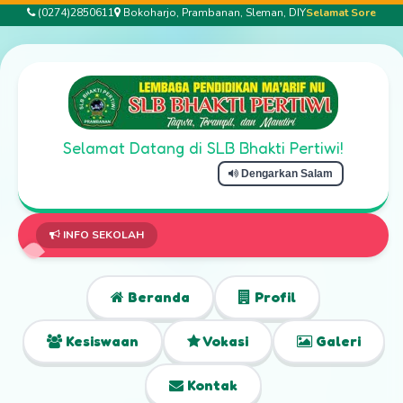
(0274)2850611
Bokoharjo, Prambanan, Sleman, DIY
Selamat Sore
Selamat Datang di SLB Bhakti Pertiwi!
Dengarkan Salam
Selama
INFO SEKOLAH
Beranda
Profil
Kesiswaan
Vokasi
Galeri
Kontak