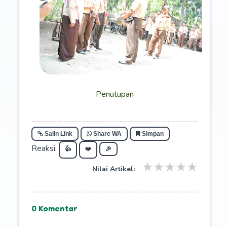
Penutupan
Salin Link
Share WA
Simpan
Reaksi:
👍
❤️
🎉
★
★
★
★
★
Nilai Artikel:
0 Komentar