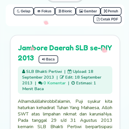
Gelap
Fokus
Bionic
Gambar
Penuh
Cetak PDF
Jambore Daerah SLB se-DIY
2013
Baca
SLB Bhakti Pertiwi
|
Upload: 18
September 2013
|
Edit: 18 September
2013
|
0 Komentar
|
Estimasi: 1
Menit Baca
Alhamdulillahirobbil'alamin, Puji syukur kita
haturkan kehadirat Tuhan Yang Mahaesa, Alloh
SWT atas limpahan nikmat dan karuniaNya.
Pada tanggal 29 s/d 31 Agustus 2013
kemarin SLB Bhakti Pertiwi berpartisipasi