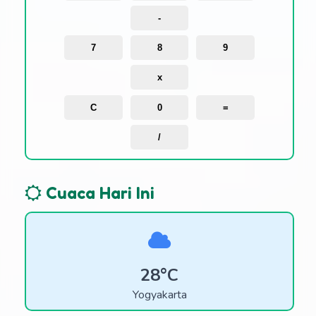
-
7
8
9
x
C
0
=
/
Cuaca Hari Ini
28°C
Yogyakarta