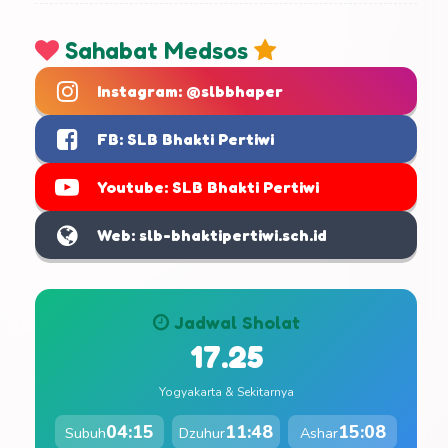
Sahabat Medsos
Instagram: @slbbhaper
FB: SLB Bhakti Pertiwi
Youtube: SLB Bhakti Pertiwi
Web: slb-bhaktipertiwi.sch.id
Jadwal Sholat
17.25
Yogyakarta & Sekitarnya
04:15
11:48
15:08
Subuh
Dzuhur
Ashar