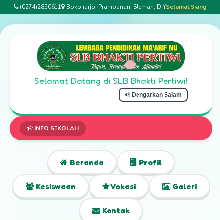
(0274)2850611
Bokoharjo, Prambanan, Sleman, DIY
Selamat Siang
Selamat Datang di SLB Bhakti Pertiwi!
Dengarkan Salam
INFO SEKOLAH
Beranda
Profil
Kesiswaan
Vokasi
Galeri
Kontak