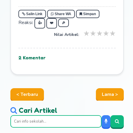
Salin Link
Share WA
Simpan
Reaksi:
👍
❤️
🎉
★
★
★
★
★
Nilai Artikel:
2 Komentar
< Terbaru
Lama >
Cari Artikel