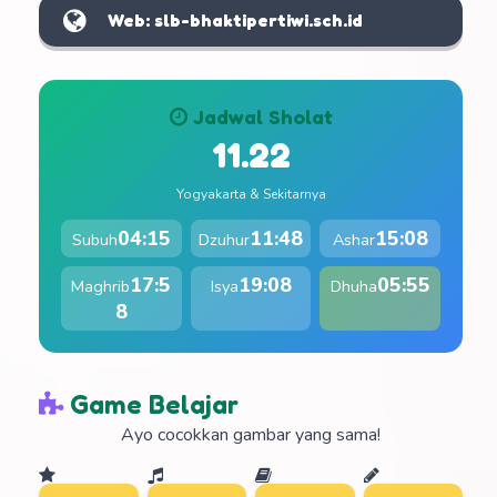
Web: slb-bhaktipertiwi.sch.id
Jadwal Sholat
11.22
Yogyakarta & Sekitarnya
04:15
11:48
15:08
Subuh
Dzuhur
Ashar
17:5
19:08
05:55
Maghrib
Isya
Dhuha
8
Game Belajar
Ayo cocokkan gambar yang sama!