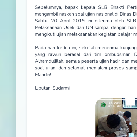
Sebelumnya, bapak kepala SLB Bhakti Perti
mengambil naskah soal ujian nasional di Dinas D
Sabtu, 20 April 2019 ini diterima oleh SLB 
Pelaksanaan Usek dan UN sampai dengan hari k
mengikuti ujian melaksanakan kegiatan belajar m
Pada hari kedua ini, sekolah menerima kunjung
yang rawuh berasal dari tim ombudsman D
Alhamdulillah, semua peserta ujian hadir dan me
soal ujian, dan selamat menjalani proses samp
Mandiri!
Liputan: Sudarmi