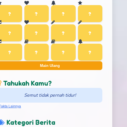
Main Ulang
Tahukah Kamu?
Semut tidak pernah tidur!
Fakta Lainnya
Kategori Berita