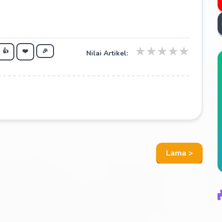
★
★
★
★
★
👍
❤️
🎉
Nilai Artikel:
Lama >