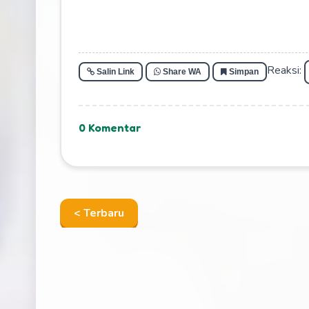
Reaksi:
Salin Link
Share WA
Simpan
0 Komentar
< Terbaru