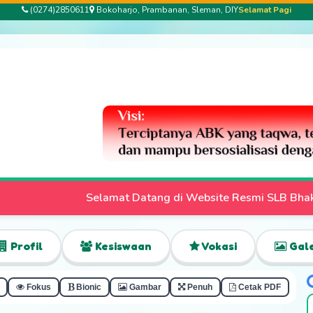
(0274)2850611
Bokoharjo, Prambanan, Sleman, DIY
Selamat Pagi
atang di Website Resmi SLB Bhakti Pertiwi | Pendaftaran Si
Profil
Kesiswaan
Vokasi
Gale
Fokus
Bionic
Gambar
Penuh
Cetak PDF