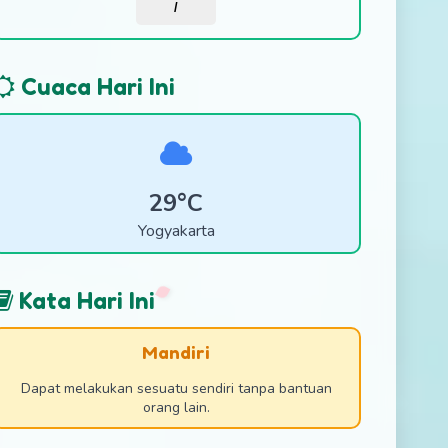
/
Cuaca Hari Ini
29°C
Yogyakarta
Kata Hari Ini
Mandiri
Dapat melakukan sesuatu sendiri tanpa bantuan
orang lain.