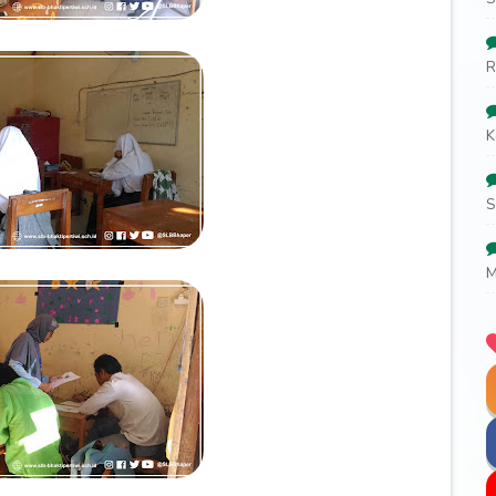
R
K
S
M