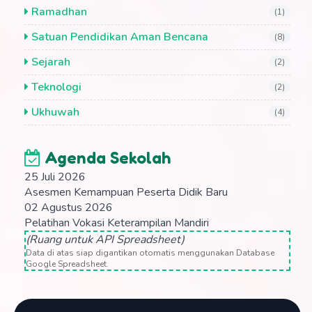
Ramadhan
(1)
Satuan Pendidikan Aman Bencana
(8)
Sejarah
(2)
Teknologi
(2)
Ukhuwah
(4)
Agenda Sekolah
25 Juli 2026
Asesmen Kemampuan Peserta Didik Baru
02 Agustus 2026
Pelatihan Vokasi Keterampilan Mandiri
(Ruang untuk API Spreadsheet)
Data di atas siap digantikan otomatis menggunakan Database
Google Spreadsheet.