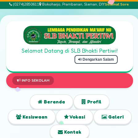
(0274)2850611
Bokoharjo, Prambanan, Sleman, DIY
Selamat Sore
Selamat Datang di SLB Bhakti Pertiwi!
Dengarkan Salam
INFO SEKOLAH
Beranda
Profil
Kesiswaan
Vokasi
Galeri
Kontak