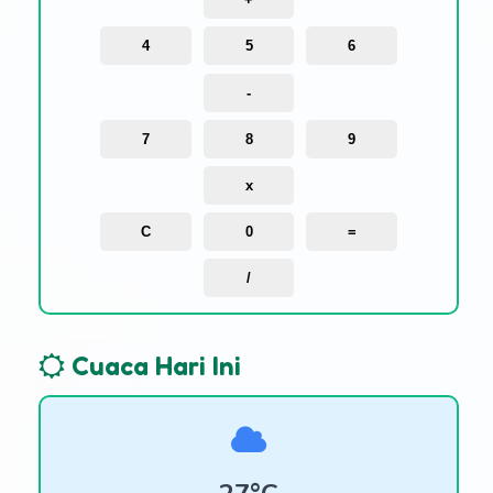
4
5
6
-
7
8
9
x
C
0
=
/
Cuaca Hari Ini