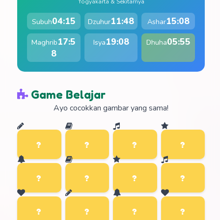
Yogyakarta & Sekitarnya
04:15
11:48
15:08
Subuh
Dzuhur
Ashar
17:5
19:08
05:55
Maghrib
Isya
Dhuha
8
Game Belajar
Ayo cocokkan gambar yang sama!