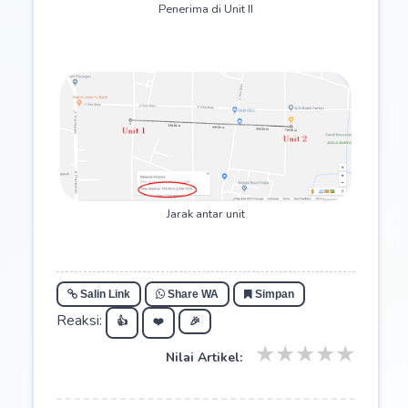
Penerima di Unit II
Jarak antar unit
Salin Link
Share WA
Simpan
Reaksi:
👍
❤️
🎉
★
★
★
★
★
Nilai Artikel: