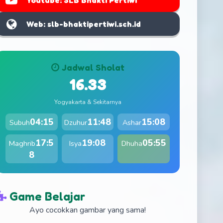
Youtube: SLB Bhakti Pertiwi
Web: slb-bhaktipertiwi.sch.id
Jadwal Sholat
16.33
Yogyakarta & Sekitarnya
04:15
11:48
15:08
Subuh
Dzuhur
Ashar
17:5
19:08
05:55
Maghrib
Isya
Dhuha
8
Game Belajar
Ayo cocokkan gambar yang sama!