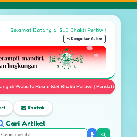
Selamat Datang di SLB Bhakti Pertiwi!
Dengarkan Salam
 Pertiwi | Pendaftaran Siswa Baru Telah Dibuka | Mari Wuj
ri
Kontak
Cari Artikel