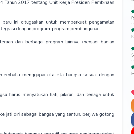
54 Tahun 2017 tentang Unit Kerja Presiden Pembinaan
R
baru ini ditugaskan untuk memperkuat pengamalan
erintegrasi dengan program-program pembangunan.
K
teraan dan berbagai program lainnya menjadi bagian
S
M
hu membahu menggapai cita-cita bangsa sesuai dengan
ngsa harus menyatukan hati, pikiran, dan tenaga untuk
i ke jati diri sebagai bangsa yang santun, berjiwa gotong
ikan Indonesia bangsa yang adil, makmur, dan bermartabat