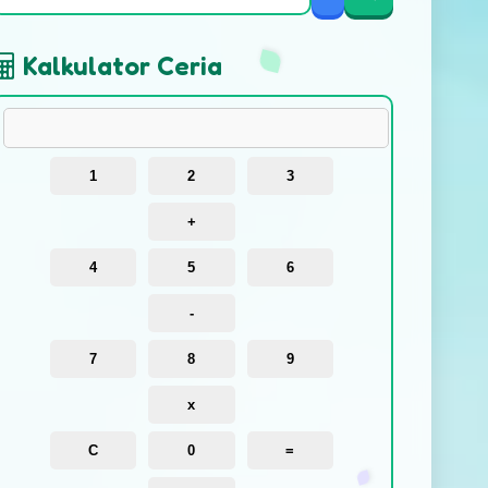
Kalkulator Ceria
1
2
3
+
4
5
6
-
7
8
9
x
C
0
=