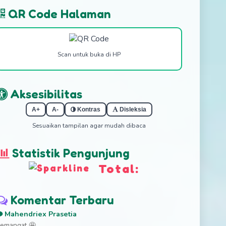
QR Code Halaman
Scan untuk buka di HP
Aksesibilitas
A+
A-
Kontras
Disleksia
Sesuaikan tampilan agar mudah dibaca
Statistik Pengunjung
Total:
Komentar Terbaru
Mahendriex Prasetia
emangat 🤩...