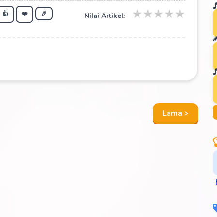
★
★
★
★
★
👍
❤️
🎉
Nilai Artikel:
Lama >