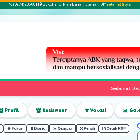
(0274)2850611
Bokoharjo, Prambanan, Sleman, DIY
Selamat Sore
Selamat Datang di Website Resmi SLB Bhakti
Profil
Kesiswaan
Vokasi
Gale
Fokus
Bionic
Gambar
Penuh
Cetak PDF