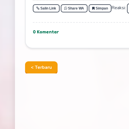
Reaksi:
Salin Link
Share WA
Simpan
0 Komentar
< Terbaru