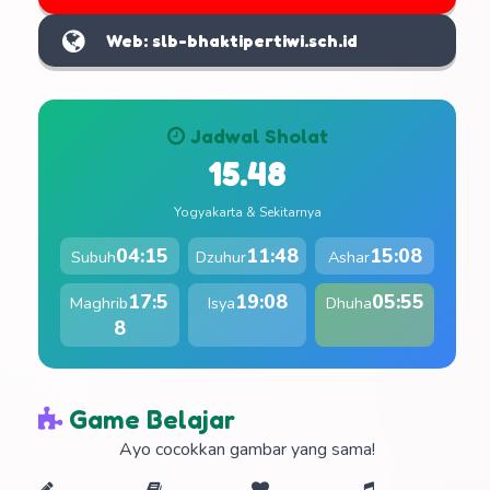
Web: slb-bhaktipertiwi.sch.id
Jadwal Sholat
15.48
Yogyakarta & Sekitarnya
04:15
11:48
15:08
Subuh
Dzuhur
Ashar
17:5
19:08
05:55
Maghrib
Isya
Dhuha
8
Game Belajar
Ayo cocokkan gambar yang sama!