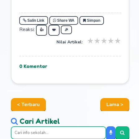
Salin Link
Share WA
Simpan
Reaksi:
👍
❤️
🎉
★
★
★
★
★
Nilai Artikel:
0 Komentar
< Terbaru
Lama >
Cari Artikel