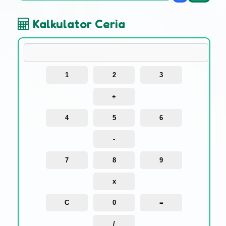
Kalkulator Ceria
1
2
3
+
4
5
6
-
7
8
9
x
C
0
=
/