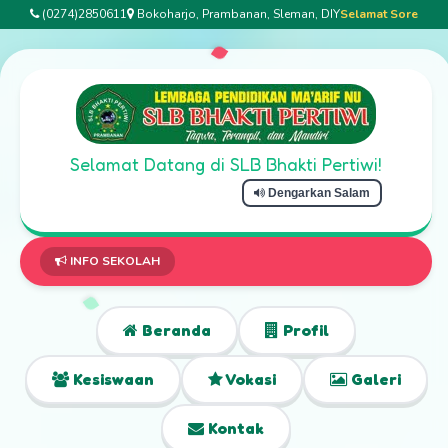
(0274)2850611
Bokoharjo, Prambanan, Sleman, DIY
Selamat Sore
Selamat Datang di SLB Bhakti Pertiwi!
Dengarkan Salam
INFO SEKOLAH
Beranda
Profil
Kesiswaan
Vokasi
Galeri
Kontak