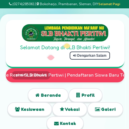
(0274)2850611
Bokoharjo, Prambanan, Sleman, DIY
Selamat Pagi
Selamat Datang di SLB Bhakti Pertiwi!
Dengarkan Salam
i Pertiwi | Pendaftaran Siswa Baru Telah Dibuka | Mari Wu
INFO SEKOLAH
Beranda
Profil
Kesiswaan
Vokasi
Galeri
Kontak