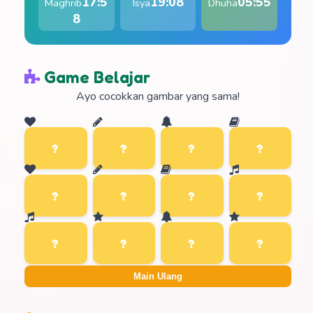
17:5
19:08
05:55
Maghrib
Isya
Dhuha
8
Game Belajar
Ayo cocokkan gambar yang sama!
Main Ulang