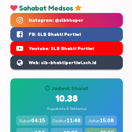
Sahabat Medsos
Instagram: @slbbhaper
FB: SLB Bhakti Pertiwi
Youtube: SLB Bhakti Pertiwi
Web: slb-bhaktipertiwi.sch.id
Jadwal Sholat
10.38
Yogyakarta & Sekitarnya
04:15
11:48
15:08
Subuh
Dzuhur
Ashar