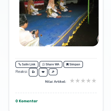
Salin Link
Share WA
Simpan
Reaksi:
👍
❤️
🎉
★
★
★
★
★
Nilai Artikel:
0 Komentar