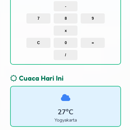
-
7
8
9
x
C
0
=
/
Cuaca Hari Ini
27°C
Yogyakarta