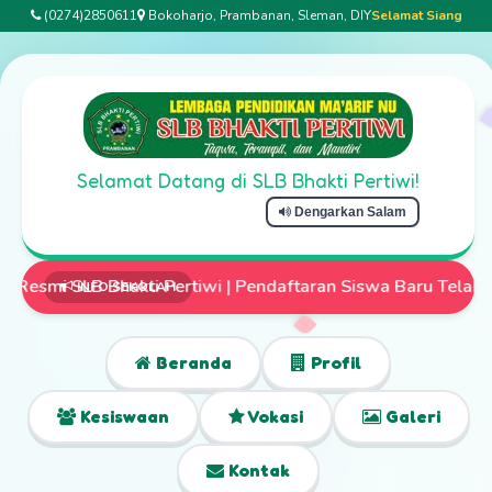
(0274)2850611
Bokoharjo, Prambanan, Sleman, DIY
Selamat Siang
Selamat Datang di SLB Bhakti Pertiwi!
Dengarkan Salam
h Dibuka | Mari Wujudkan Anak Istimewa yang Mandiri dan Te
INFO SEKOLAH
Beranda
Profil
Kesiswaan
Vokasi
Galeri
Kontak