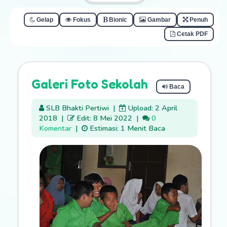
Gelap
Fokus
Bionic
Gambar
Penuh
Cetak PDF
Galeri Foto Sekolah
Baca
SLB Bhakti Pertiwi
|
Upload: 2 April
2018
|
Edit: 8 Mei 2022
|
0
Komentar
|
Estimasi: 1 Menit Baca