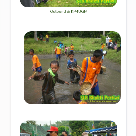
Outbond di KP4UGM