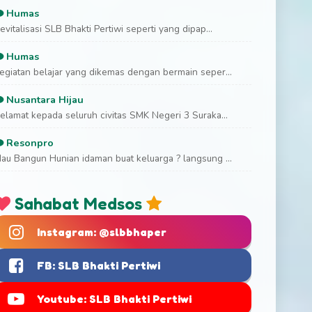
Humas
evitalisasi SLB Bhakti Pertiwi seperti yang dipap...
Humas
egiatan belajar yang dikemas dengan bermain seper...
Nusantara Hijau
elamat kepada seluruh civitas SMK Negeri 3 Suraka...
Resonpro
au Bangun Hunian idaman buat keluarga ? langsung ...
Sahabat Medsos
Instagram: @slbbhaper
FB: SLB Bhakti Pertiwi
Youtube: SLB Bhakti Pertiwi