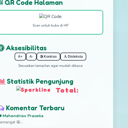
QR Code Halaman
Scan untuk buka di HP
Aksesibilitas
A+
A-
Kontras
Disleksia
Sesuaikan tampilan agar mudah dibaca
Statistik Pengunjung
Total:
Komentar Terbaru
Mahendriex Prasetia
emangat 🤩...