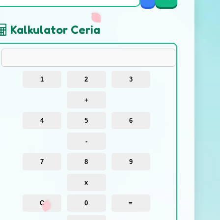
Kalkulator Ceria
1
2
3
+
4
5
6
-
7
8
9
x
C
0
=