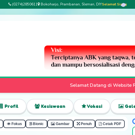
(0274)2850611
Bokoharjo, Prambanan, Sleman, DIY
Selamat Siang
Selamat Datang di Website Resmi SLB Bhakti Pertiwi | Pend
Profil
Kesiswaan
Vokasi
Gale
Fokus
Bionic
Gambar
Penuh
Cetak PDF