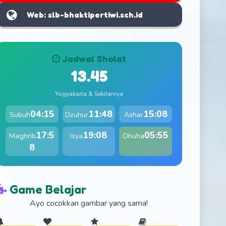
Web: slb-bhaktipertiwi.sch.id
Jadwal Sholat
13.45
Yogyakarta & Sekitarnya
04:15
11:48
15:08
Subuh
Dzuhur
Ashar
17:5
19:08
05:55
Maghrib
Isya
Dhuha
8
Game Belajar
Ayo cocokkan gambar yang sama!