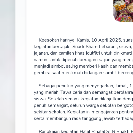
Keesokan harinya, Kamis, 10 April 2025, sua
kegiatan bertajuk “Snack Share Lebaran”, siswa,
jajanan, dan camilan khas Idulfitri untuk dinikm
namun cantik dipenuhi beragam sajian yang meng
menjadi simbol saling memberi kasih dan memb
gembira saat menikmati hidangan sambil berce
Sebagai penutup yang menyegarkan, Jumat, 11
yang meriah. Tawa ceria dan semangat berolahra
siswa. Setelah senam, kegiatan dilanjutkan deng
penuh semangat, seluruh warga sekolah bergoto
sekitar sekolah. Kegiatan ini mengajarkan penti
serta membangun rasa tanggung jawab terhadap
Rangkaian kegiatan Halal Bihalal SLB Bhakti Pe