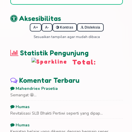
Aksesibilitas
A+
A-
Kontras
Disleksia
Sesuaikan tampilan agar mudah dibaca
Statistik Pengunjung
Total:
Komentar Terbaru
Mahendriex Prasetia
Semangat 🤩...
Humas
Revitalisasi SLB Bhakti Pertiwi seperti yang dipap...
Humas
Kegiatan belajar yang dikemas dengan bermain seper...