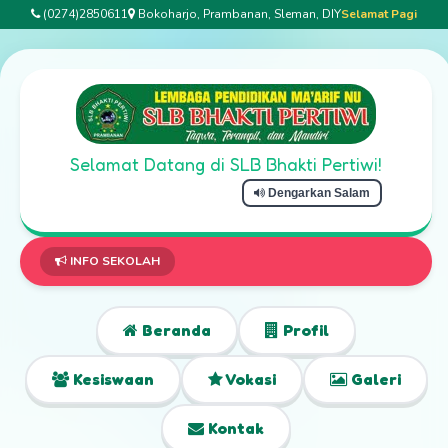
(0274)2850611
Bokoharjo, Prambanan, Sleman, DIY
Selamat Pagi
Selamat Datang di SLB Bhakti Pertiwi!
Dengarkan Salam
Selamat Datang d
INFO SEKOLAH
Beranda
Profil
Kesiswaan
Vokasi
Galeri
Kontak