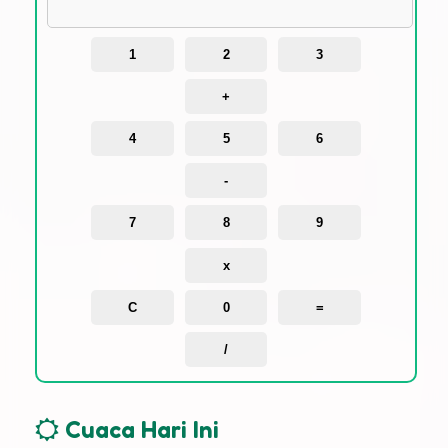
1
2
3
+
4
5
6
-
7
8
9
x
C
0
=
/
Cuaca Hari Ini