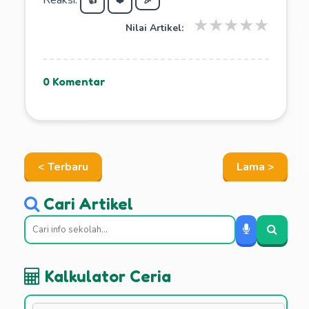
Reaksi:
👍
❤️
🎉
★
★
★
★
★
Nilai Artikel:
0 Komentar
< Terbaru
Lama >
Cari Artikel
Kalkulator Ceria