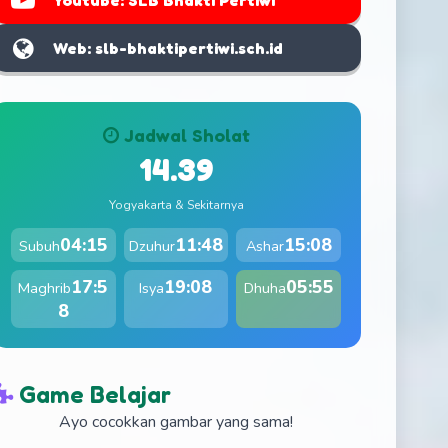
Youtube: SLB Bhakti Pertiwi
Web: slb-bhaktipertiwi.sch.id
Jadwal Sholat
14.39
Yogyakarta & Sekitarnya
04:15
11:48
15:08
Subuh
Dzuhur
Ashar
17:5
19:08
05:55
Maghrib
Isya
Dhuha
8
Game Belajar
Ayo cocokkan gambar yang sama!