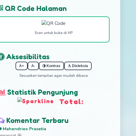
QR Code Halaman
Scan untuk buka di HP
Aksesibilitas
A+
A-
Kontras
Disleksia
Sesuaikan tampilan agar mudah dibaca
Statistik Pengunjung
Total:
Komentar Terbaru
Mahendriex Prasetia
emangat 🤩...