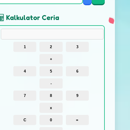
Kalkulator Ceria
1
2
3
+
4
5
6
-
7
8
9
x
C
0
=