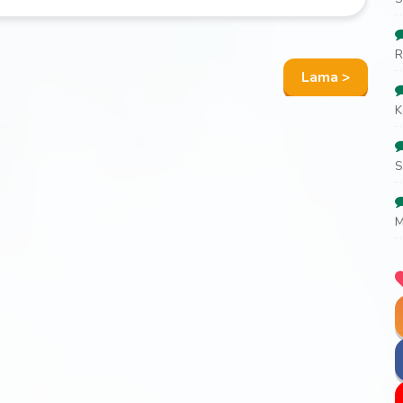
R
Lama >
K
S
M