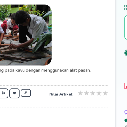
g pada kayu dengan menggunakan alat pasah.
★
★
★
★
★
👍
❤️
🎉
Nilai Artikel:
S