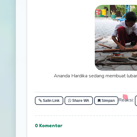
Ananda Hardika sedang membuat luban
Reaksi:
Salin Link
Share WA
Simpan
0 Komentar