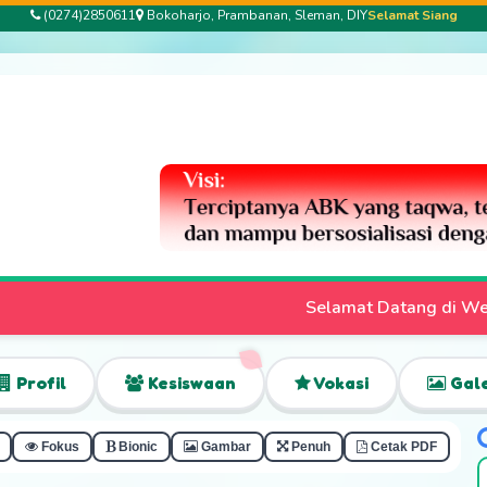
(0274)2850611
Bokoharjo, Prambanan, Sleman, DIY
Selamat Siang
Selamat Datang di Website Resmi SLB Bhakti Pertiwi |
Profil
Kesiswaan
Vokasi
Gale
Fokus
Bionic
Gambar
Penuh
Cetak PDF